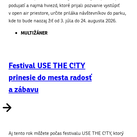
podujatí a najmä hviezd, ktoré prijali pozvanie vystúpiť
v open air priestore, určite priláka návštevníkov do parku,
kde to bude naozaj žiť od 3. júla do 24. augusta 2026.
MULTIŽÁNER
Festival USE THE C!TY
prinesie do mesta radosť
a zábavu
Aj tento rok môžete počas festivalu USE THE C!TY, ktorý