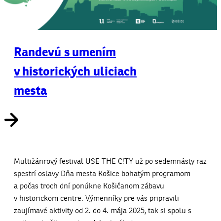
Randevú s umením
v historických uliciach
mesta
Multižánrový festival USE THE C!TY už po sedemnásty raz
spestrí oslavy Dňa mesta Košice bohatým programom
a počas troch dní ponúkne Košičanom zábavu
v historickom centre. Výmenníky pre vás pripravili
zaujímavé aktivity od 2. do 4. mája 2025, tak si spolu s