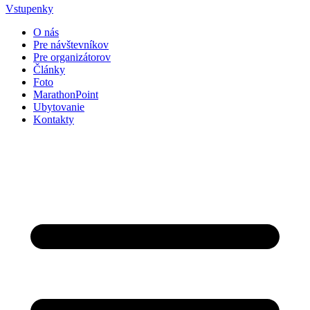
Vstupenky
O nás
Pre návštevníkov
Pre organizátorov
Články
Foto
MarathonPoint
Ubytovanie
Kontakty