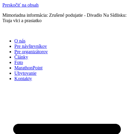
Preskočiť na obsah
Mimoriadna informácia: Zrušené podujatie - Divadlo Na Sídlisku:
Traja vlci a prasiatko
O nás
Pre návštevníkov
Pre organizátorov
Články
Foto
MarathonPoint
Ubytovanie
Kontakty