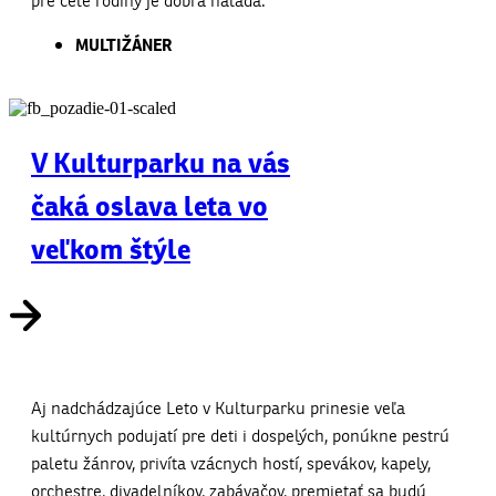
pre celé rodiny je dobrá nálada.
MULTIŽÁNER
V Kulturparku na vás
čaká oslava leta vo
veľkom štýle
Aj nadchádzajúce Leto v Kulturparku prinesie veľa
kultúrnych podujatí pre deti i dospelých, ponúkne pestrú
paletu žánrov, privíta vzácnych hostí, spevákov, kapely,
orchestre, divadelníkov, zabávačov, premietať sa budú