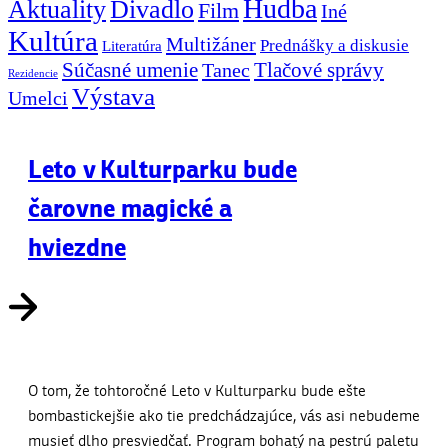
Hudba
Aktuality
Divadlo
Film
Iné
Kultúra
Multižáner
Prednášky a diskusie
Literatúra
Súčasné umenie
Tlačové správy
Tanec
Rezidencie
Výstava
Umelci
Leto v Kulturparku bude
čarovne magické a
hviezdne
O tom, že tohtoročné Leto v Kulturparku bude ešte
bombastickejšie ako tie predchádzajúce, vás asi nebudeme
musieť dlho presviedčať. Program bohatý na pestrú paletu