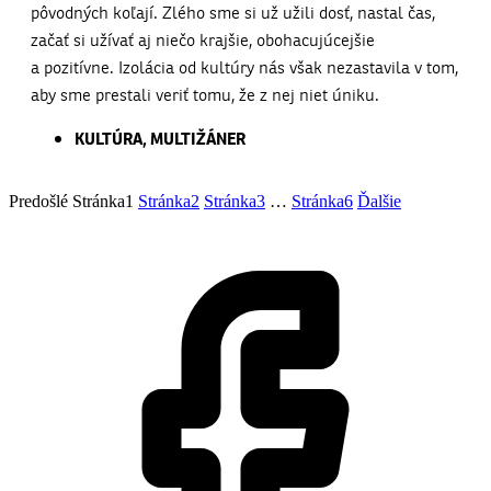
pôvodných koľají. Zlého sme si už užili dosť, nastal čas,
začať si užívať aj niečo krajšie, obohacujúcejšie
a pozitívne. Izolácia od kultúry nás však nezastavila v tom,
aby sme prestali veriť tomu, že z nej niet úniku.
KULTÚRA
,
MULTIŽÁNER
Predošlé
Stránka
1
Stránka
2
Stránka
3
…
Stránka
6
Ďalšie