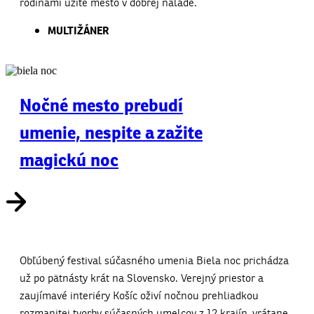
rodinami užite mesto v dobrej nálade.
MULTIŽÁNER
Nočné mesto prebudí
umenie, nespite a zažite
magickú noc
Obľúbený festival súčasného umenia Biela noc prichádza
už po pätnásty krát na Slovensko. Verejný priestor a
zaujímavé interiéry Košíc oživí nočnou prehliadkou
rozmanitej tvorby súčasných umelcov z 12 krajín, vrátane