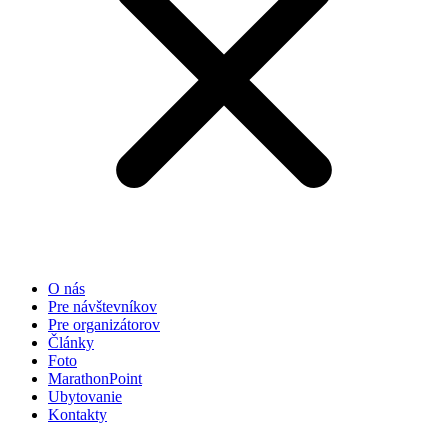
O nás
Pre návštevníkov
Pre organizátorov
Články
Foto
MarathonPoint
Ubytovanie
Kontakty