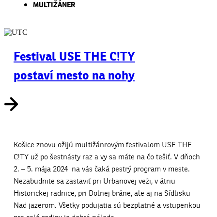
MULTIŽÁNER
Festival USE THE C!TY
postaví mesto na nohy
Košice znovu ožijú multižánrovým festivalom USE THE
C!TY už po šestnásty raz a vy sa máte na čo tešiť. V dňoch
2. – 5. mája 2024 na vás čaká pestrý program v meste.
Nezabudnite sa zastaviť pri Urbanovej veži, v átriu
Historickej radnice, pri Dolnej bráne, ale aj na Sídlisku
Nad jazerom. Všetky podujatia sú bezplatné a vstupenkou