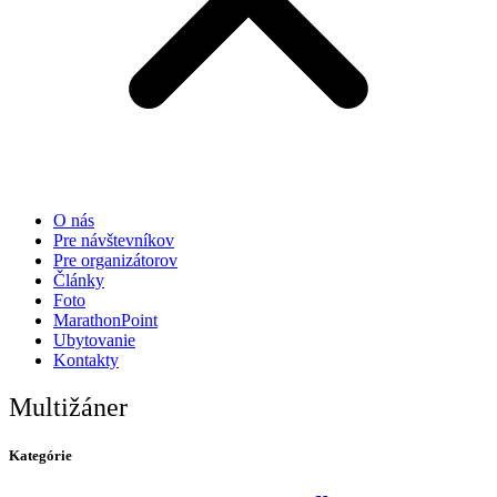
O nás
Pre návštevníkov
Pre organizátorov
Články
Foto
MarathonPoint
Ubytovanie
Kontakty
Multižáner
Kategórie