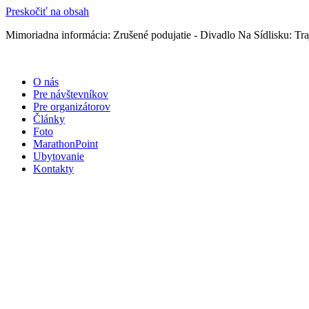
Preskočiť na obsah
Mimoriadna informácia: Zrušené podujatie - Divadlo Na Sídlisku: Traj
O nás
Pre návštevníkov
Pre organizátorov
Články
Foto
MarathonPoint
Ubytovanie
Kontakty