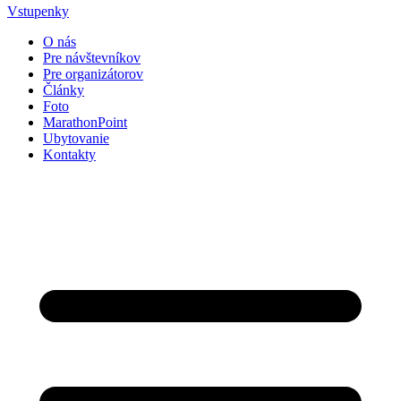
Vstupenky
O nás
Pre návštevníkov
Pre organizátorov
Články
Foto
MarathonPoint
Ubytovanie
Kontakty