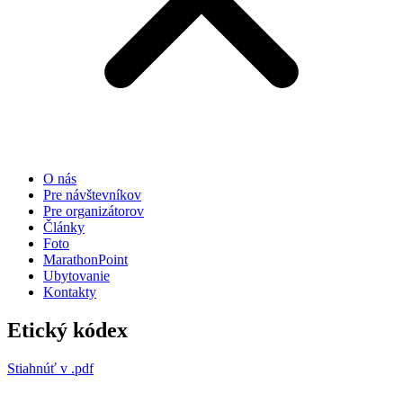
O nás
Pre návštevníkov
Pre organizátorov
Články
Foto
MarathonPoint
Ubytovanie
Kontakty
Etický kódex
Stiahnúť v .pdf