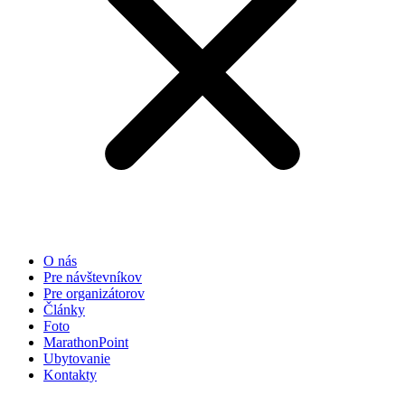
O nás
Pre návštevníkov
Pre organizátorov
Články
Foto
MarathonPoint
Ubytovanie
Kontakty