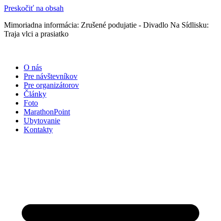
Preskočiť na obsah
Mimoriadna informácia: Zrušené podujatie - Divadlo Na Sídlisku:
Traja vlci a prasiatko
O nás
Pre návštevníkov
Pre organizátorov
Články
Foto
MarathonPoint
Ubytovanie
Kontakty