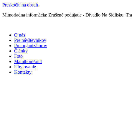
Preskočiť na obsah
Mimoriadna informácia: Zrušené podujatie - Divadlo Na Sídlisku: Traj
O nás
Pre návštevníkov
Pre organizátorov
Články
Foto
MarathonPoint
Ubytovanie
Kontakty