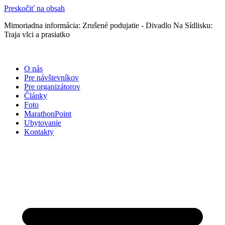
Preskočiť na obsah
Mimoriadna informácia: Zrušené podujatie - Divadlo Na Sídlisku:
Traja vlci a prasiatko
O nás
Pre návštevníkov
Pre organizátorov
Články
Foto
MarathonPoint
Ubytovanie
Kontakty