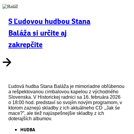
S Ľudovou hudbou Stana
Baláža si určite aj
zakrepčite
Ľudová hudba Stana Baláža je mimoriadne obľúbenou
a rešpektovanou cimbalovou kapelou z východného
Slovenska. V Historickej radnici sa 16. februára 2026
o 18:00 hod. predstaví so svojím novým programom, v
ktorom zaznejú skladby z ich aktuálneho CD ,,Jak śe
mace?”, ale tiež najúspešnejšie skladby z ich
doterajších albumov.
HUDBA