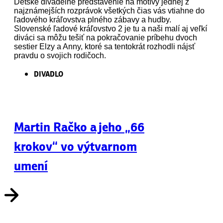
Detské divadelné predstavenie na motívy jednej z
najznámejších rozprávok všetkých čias vás vtiahne do
ľadového kráľovstva plného zábavy a hudby.
Slovenské ľadové kráľovstvo 2 je tu a naši malí aj veľkí
diváci sa môžu tešiť na pokračovanie príbehu dvoch
sestier Elzy a Anny, ktoré sa tentokrát rozhodli nájsť
pravdu o svojich rodičoch.
DIVADLO
Martin Račko a jeho „66
krokov“ vo výtvarnom
umení