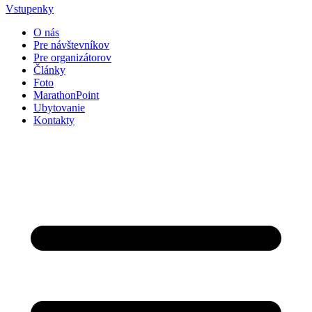
Vstupenky
O nás
Pre návštevníkov
Pre organizátorov
Články
Foto
MarathonPoint
Ubytovanie
Kontakty