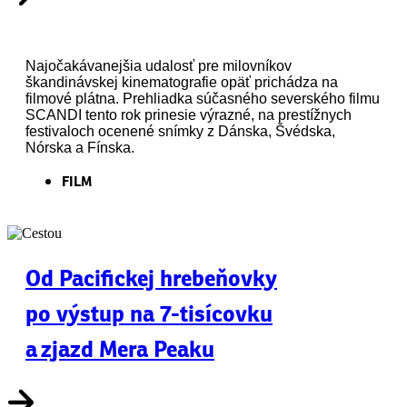
Najočakávanejšia udalosť pre milovníkov
škandinávskej kinematografie opäť prichádza na
filmové plátna. Prehliadka súčasného severského filmu
SCANDI tento rok prinesie výrazné, na prestížnych
festivaloch ocenené snímky z Dánska, Švédska,
Nórska a Fínska.
FILM
Od Pacifickej hrebeňovky
po výstup na 7-tisícovku
a zjazd Mera Peaku