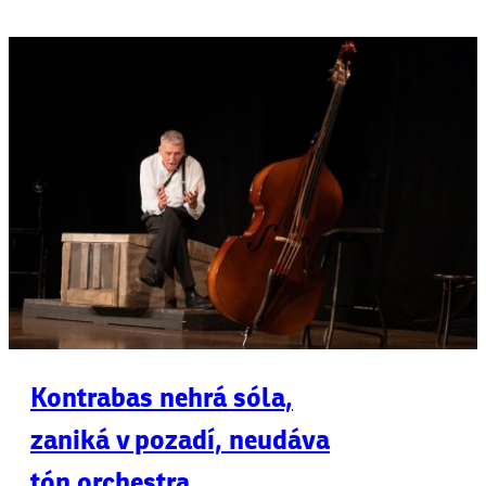
Kontrabas nehrá sóla,
zaniká v pozadí, neudáva
tón orchestra…