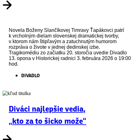
Novela Boženy Slančíkovej Timravy Ťapákovci patrí
k vrcholným dielam slovenskej dramatickej tvorby,
v ktorom nám štipľavým a zatuchnutým humorom
rozpráva o živote v jednej dedinskej izbe.
Tragikomédiu zo začiatku 20. storočia uvedie Divadlo
13. opona v Historickej radnici 3. februára 2026 o 19:00
hod.
DIVADLO
Diváci najlepšie vedia,
„kto za to šicko može“