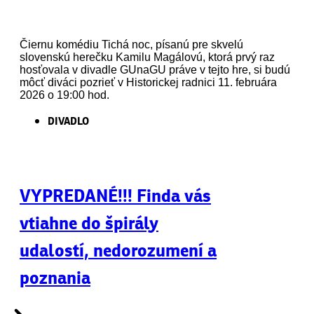
Čiernu komédiu Tichá noc, písanú pre skvelú
slovenskú herečku Kamilu Magálovú, ktorá prvý raz
hosťovala v divadle GUnaGU práve v tejto hre, si budú
môcť diváci pozrieť v Historickej radnici 11. februára
2026 o 19:00 hod.
DIVADLO
VYPREDANÉ!!! Finda vás
vtiahne do špirály
udalostí, nedorozumení a
poznania