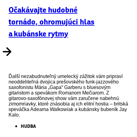
Očakávajte hudobné
tornádo, ohromujúci hlas
a kubánske rytmy
Ďalší nezabudnuteľný umelecký zážitok vám pripraví
neoddeliteľná dvojica prešovského funk-jazzového
saxofonistu Mária „Gapa“ Garberu s bluesovým
gitaristom a spevákom Romanom Mečiarom. Z
gitarovo-saxofónovej show vám zaručene nabehnú
zimomriavky, ktoré znásobia aj ich elitní hostia – britská
speváčka Adeama Walkowiak a kubánsky bubeník Jay
Kalo.
HUDBA