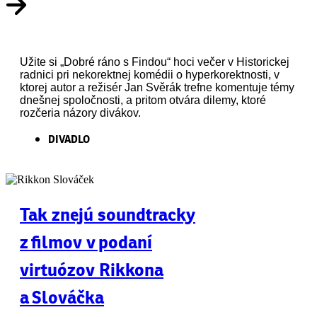
Užite si „Dobré ráno s Findou“ hoci večer v Historickej
radnici pri nekorektnej komédii o hyperkorektnosti, v
ktorej autor a režisér Jan Svěrák trefne komentuje témy
dnešnej spoločnosti, a pritom otvára dilemy, ktoré
rozčeria názory divákov.
DIVADLO
Tak znejú soundtracky
z filmov v podaní
virtuózov Rikkona
a Slováčka