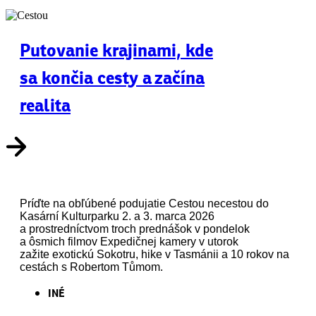
Putovanie krajinami, kde
sa končia cesty a začína
realita
Príďte na obľúbené podujatie Cestou necestou do
Kasární Kulturparku 2. a 3. marca 2026
a prostredníctvom troch prednášok v pondelok
a ôsmich filmov Expedičnej kamery v utorok
zažite exotickú Sokotru, hike v Tasmánii a 10 rokov na
cestách s Robertom Tůmom.
INÉ