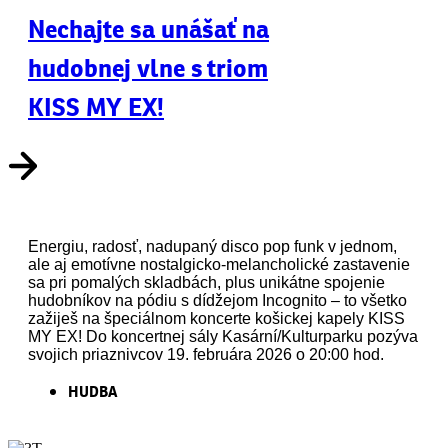
Nechajte sa unášať na
hudobnej vlne s triom
KISS MY EX!
Energiu, radosť, nadupaný disco pop funk v jednom,
ale aj emotívne nostalgicko-melancholické zastavenie
sa pri pomalých skladbách, plus unikátne spojenie
hudobníkov na pódiu s dídžejom Incognito – to všetko
zažiješ na špeciálnom koncerte košickej kapely KISS
MY EX! Do koncertnej sály Kasární/Kulturparku pozýva
svojich priaznivcov 19. februára 2026 o 20:00 hod.
HUDBA