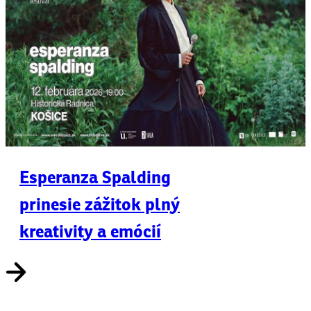
Esperanza Spalding
prinesie zážitok plný
kreativity a emócií