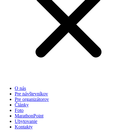
O nás
Pre návštevníkov
Pre organizátorov
Články
Foto
MarathonPoint
Ubytovanie
Kontakty