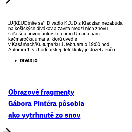
„U(KĽUD)nite sa“, Divadlo KĽUD z Kladzian nezabúda
na košických divákov a zavíta medzi nich znovu
s ďalšou novou autorskou hrou Umarla nam
kačmaročka umarla, ktorú uvedie
v Kasárňach/Kulturparku 1. februára o 19:00 hod.
Autorom 1. vichodňarskej detektiuky je Jozef Jenčo.
DIVADLO
Obrazové fragmenty
Gábora Pintéra pôsobia
ako vytrhnuté zo snov