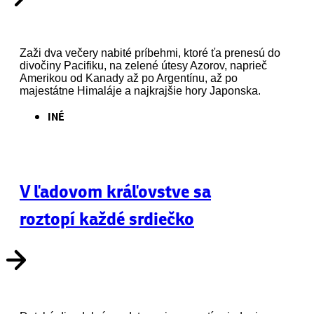
Zaži dva večery nabité príbehmi, ktoré ťa prenesú do
divočiny Pacifiku, na zelené útesy Azorov, naprieč
Amerikou od Kanady až po Argentínu, až po
majestátne Himaláje a najkrajšie hory Japonska.
INÉ
V ľadovom kráľovstve sa
roztopí každé srdiečko