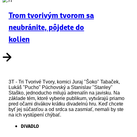
Trom tvorivým tvorom sa
neubránite, pôjdete do
kolien
3T - Tri Tvorivé Tvory, komici Juraj "Šoko" Tabaček,
Lukáš "Pucho" Púchovský a Stanislav "Stanley"
Staško, jednoducho milujú adrenalín na javisku. Na
základe tém, ktoré vyberie publikum, vytvárajú priamo
pred očami divákov krátku divadelnú hru. Keď chcete
byť jej súčasťou a od srdca sa zasmiať, nemali by ste
na ich vystúpení chýbať.
DIVADLO