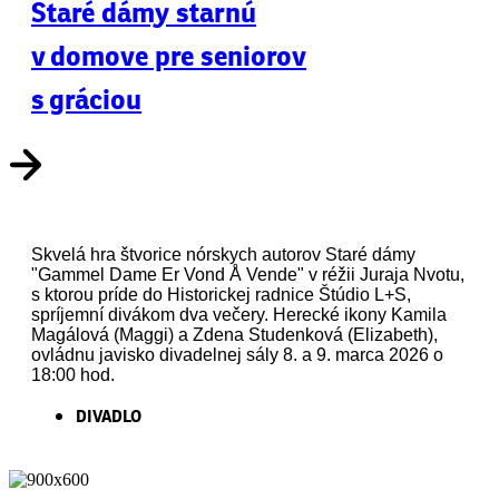
Staré dámy starnú
v domove pre seniorov
s gráciou
Skvelá hra štvorice nórskych autorov Staré dámy
"Gammel Dame Er Vond Å Vende" v réžii Juraja Nvotu,
s ktorou príde do Historickej radnice Štúdio L+S,
spríjemní divákom dva večery. Herecké ikony Kamila
Magálová (Maggi) a Zdena Studenková (Elizabeth),
ovládnu javisko divadelnej sály 8. a 9. marca 2026 o
18:00 hod.
DIVADLO