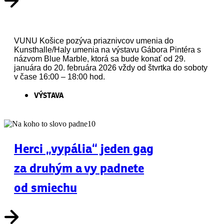
VUNU Košice pozýva priaznivcov umenia do
Kunsthalle/Haly umenia na výstavu Gábora Pintéra s
názvom Blue Marble, ktorá sa bude konať od 29.
januára do 20. februára 2026 vždy od štvrtka do soboty
v čase 16:00 – 18:00 hod.
VÝSTAVA
Herci „vypália“ jeden gag
za druhým a vy padnete
od smiechu