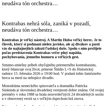
neudáva tón orchestra…
Kontrabas nehrá sóla, zaniká v pozadí,
neudáva tón orchestra…
Kontrabas je veľký nástroj. A Martin Huba veľký herec. Je to
človek, ktorý si podmaní nielen javisko, ale aj divákov a pustí
vás do najtajnejších zákutí ľudskej duše. Spolu s ním prežijete
počas predstavenia Kontrabas večer plný napätia,
pochybovania, jemného humoru a veľkých gest.
Smutno-smiešny príbeh obyčajného priemerného kontrabasistu,
ktorý bilancuje svoj život, prinesie Štúdio L+S do Historickej
radnice 15. februára 2026 o 19:00 hod. V podaní tohto famózneho
herca sa mení na strhujúce divadlo.
Monodráma nemeckého spisovateľa a dramatika Patricka
Süskinda je slovenskej divadelnej verejnosti dobre známa. Od svojej
premiéry v roku 1988 sa hrala neuveriteľných 24 divadelných sezón
a v obnovenej verzii sa s veľkým úspechom hrá znova.