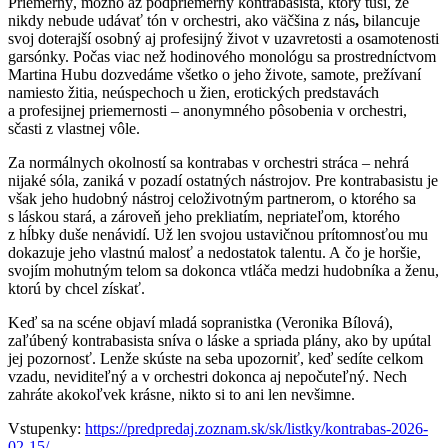
Priemerný, možno až podpriemerný kontrabasista, ktorý tuší, že
nikdy nebude udávať tón v orchestri, ako väčšina z nás
,
bilancuje
svoj doterajší osobný aj profesijný život v uzavretosti a osamotenosti
garsónky. Počas viac než hodinového monológu sa prostredníctvom
Martina Hubu dozvedáme všetko o jeho živote, samote, prežívaní
namiesto žitia, neúspechoch u žien, erotických predstavách
a profesijnej priemernosti – anonymného pôsobenia v orchestri,
sčasti z vlastnej vôle.
Za normálnych okolností sa kontrabas v orchestri stráca – nehrá
nijaké sóla, zaniká v pozadí ostatných nástrojov. Pre kontrabasistu je
však jeho hudobný nástroj celoživotným partnerom, o ktorého sa
s láskou stará, a zároveň jeho prekliatím, nepriateľom, ktorého
z hĺbky duše nenávidí. Už len svojou ustavičnou prítomnosťou mu
dokazuje jeho vlastnú malosť a nedostatok talentu. A čo je horšie,
svojím mohutným telom sa dokonca vtláča medzi hudobníka a ženu,
ktorú by chcel získať.
Keď sa na scéne objaví mladá sopranistka (Veronika Bílová),
zaľúbený kontrabasista sníva o láske a spriada plány, ako by upútal
jej pozornosť. Lenže skúste na seba upozorniť, keď sedíte celkom
vzadu, neviditeľný a v orchestri dokonca aj nepočuteľný. Nech
zahráte akokoľvek krásne, nikto si to ani len nevšimne.
Vstupenky:
https://predpredaj.zoznam.sk/sk/listky/kontrabas-2026-
02-15/