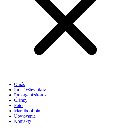
základe
spôsobu
používania
webovej
stránky.
Používateľská
spokojnosť
Aby naša
stránka počas
vašej návštevy
fungovala čo
najlepšie. Ak
tieto súbory
O nás
cookie
Pre návštevníkov
odmietnete,
Pre organizátorov
niektoré
Články
funkcie z
Foto
webovej
MarathonPoint
stránky zmiznú.
Ubytovanie
Kontakty