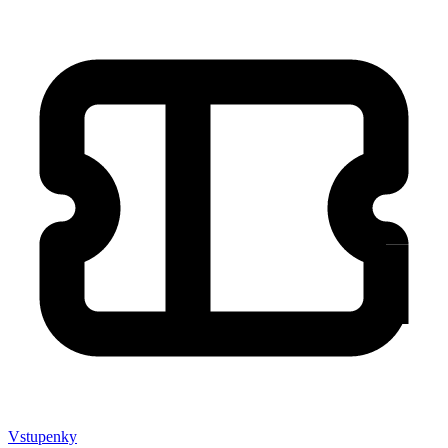
Marketing
Zdieľaním
svojich
záujmov a
správania
počas návštevy
našej stránky
zvyšujete šancu
na zobrazenie
kvalitnejšie
prispôsobeného
obsahu a
ponúk.
Vstupenky