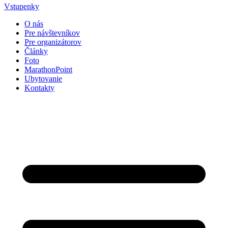
Vstupenky
O nás
Pre návštevníkov
Pre organizátorov
Články
Foto
MarathonPoint
Ubytovanie
Kontakty