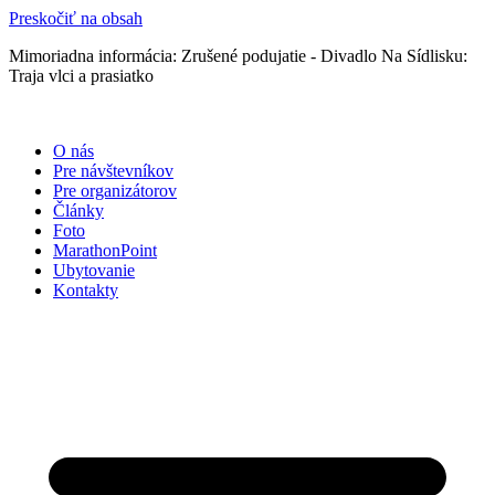
Preskočiť na obsah
Mimoriadna informácia: Zrušené podujatie - Divadlo Na Sídlisku:
Traja vlci a prasiatko
O nás
Pre návštevníkov
Pre organizátorov
Články
Foto
MarathonPoint
Ubytovanie
Kontakty