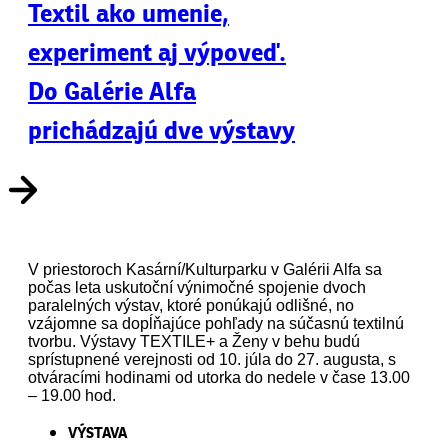
Textil ako umenie,
experiment aj výpoveď.
Do Galérie Alfa
prichádzajú dve výstavy
V priestoroch Kasární/Kulturparku v Galérii Alfa sa
počas leta uskutoční výnimočné spojenie dvoch
paralelných výstav, ktoré ponúkajú odlišné, no
vzájomne sa dopĺňajúce pohľady na súčasnú textilnú
tvorbu. Výstavy TEXTILE+ a Ženy v behu budú
sprístupnené verejnosti od 10. júla do 27. augusta, s
otváracími hodinami od utorka do nedele v čase 13.00
– 19.00 hod.
VÝSTAVA