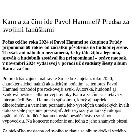
Kam a za čím ide Pavol Hammel? Predsa za
svojimi fanúšikmi
Počas celého roka 2024 si Pavol Hammel so skupinou Prúdy
pripomínal 60 rokov od začiatku pôsobenia na hudobnej scéne.
To však ani náhodou neznamená, že by táto žijúca legenda,
spevák a hudobník zostával iba pri spomínaní – práve naopak,
v novembri 2024 vydal svoj v poradí už dvadsiaty šiesty album
Kam a za čím
.
Po predchádzajúcej nahrávke Srdce bez anjela z roku 2020,
charakteristickej najmä akustickým poňatím, sa tentoraz Pavol
Hammel rozhodol pre rockovejší zvuk. Autorská, hudobná aj
zvuková pestrosť albumovej novinky Kam a za čím sa stretáva v
interpretácii Pavla Hammela spôsobom, ktorý aj napriek
dlhoročnému a vernému poznaniu jeho vysokých umeleckých kvalít
dokáže stále príjemne prekvapiť. Jeho výrazný autorský rukopis
opäť prináša tradičné hammelovské pesničkárstvo so silnou
výpoveďou. Na koncerte neodznie ani jedna z jeho známych piesní.
Za niekoľko mesiacov od svojho vydania sa album dočkal vrelého