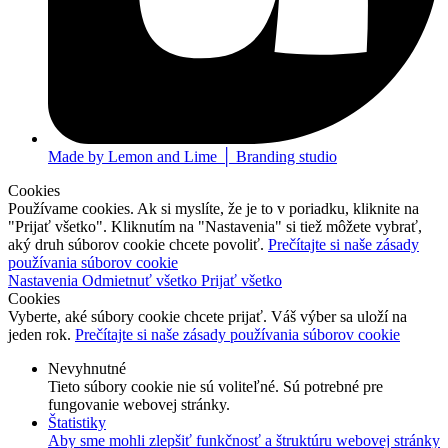
Made by Lemon and Lime │ Branding studio
Cookies
Používame cookies. Ak si myslíte, že je to v poriadku, kliknite na
"Prijať všetko". Kliknutím na "Nastavenia" si tiež môžete vybrať,
aký druh súborov cookie chcete povoliť.
Prečítajte si naše zásady
používania súborov cookie
Nastavenia
Odmietnuť všetko
Prijať všetko
Cookies
Vyberte, aké súbory cookie chcete prijať. Váš výber sa uloží na
jeden rok.
Prečítajte si naše zásady používania súborov cookie
Nevyhnutné
Tieto súbory cookie nie sú voliteľné. Sú potrebné pre
fungovanie webovej stránky.
Štatistiky
Aby sme mohli zlepšiť funkčnosť a štruktúru webovej stránky