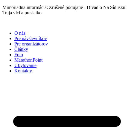
Preskočiť
Mimoriadna informácia: Zrušené podujatie - Divadlo Na Sídlisku:
na
Traja vlci a prasiatko
obsah
O nás
Pre návštevníkov
Pre organizátorov
Články
Foto
MarathonPoint
Ubytovanie
Kontakty