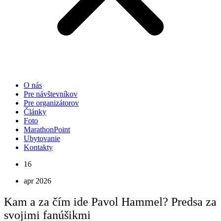
O nás
Pre návštevníkov
Pre organizátorov
Články
Foto
MarathonPoint
Ubytovanie
Kontakty
16
apr 2026
Kam a za čím ide Pavol Hammel? Predsa za
svojimi fanúšikmi