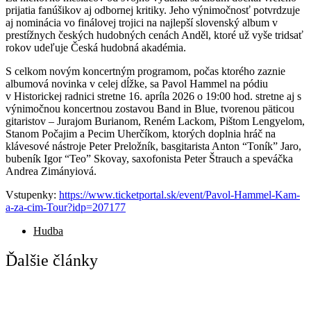
prijatia fanúšikov aj odbornej kritiky. Jeho výnimočnosť potvrdzuje
aj nominácia vo finálovej trojici na najlepší slovenský album v
prestížnych českých hudobných cenách Anděl, ktoré už vyše tridsať
rokov udeľuje Česká hudobná akadémia.
S celkom novým koncertným programom, počas ktorého zaznie
albumová novinka v celej dĺžke, sa Pavol Hammel na pódiu
v Historickej radnici stretne 16. apríla 2026 o 19:00 hod. stretne aj s
výnimočnou koncertnou zostavou Band in Blue, tvorenou päticou
gitaristov – Jurajom Burianom, Reném Lackom, Pištom Lengyelom,
Stanom Počajim a Pecim Uherčíkom, ktorých doplnia hráč na
klávesové nástroje Peter Preložník, basgitarista Anton “Toník” Jaro,
bubeník Igor “Teo” Skovay, saxofonista Peter Štrauch a speváčka
Andrea Zimányiová.
Vstupenky:
https://www.ticketportal.sk/event/Pavol-Hammel-Kam-
a-za-cim-Tour?idp=207177
Hudba
Ďalšie články