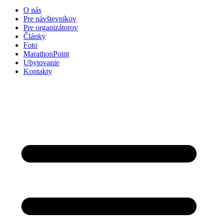
O nás
Pre návštevníkov
Pre organizátorov
Články
Foto
MarathonPoint
Ubytovanie
Kontakty