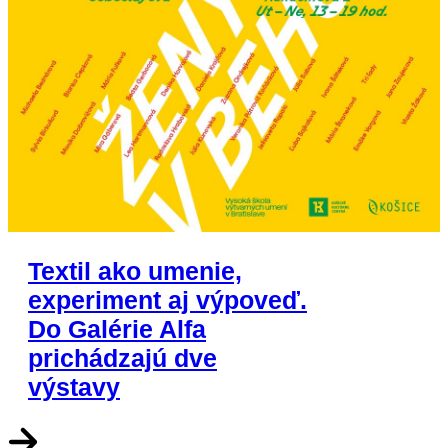
Textil ako umenie,
experiment aj výpoveď.
Do Galérie Alfa
prichádzajú dve
výstavy