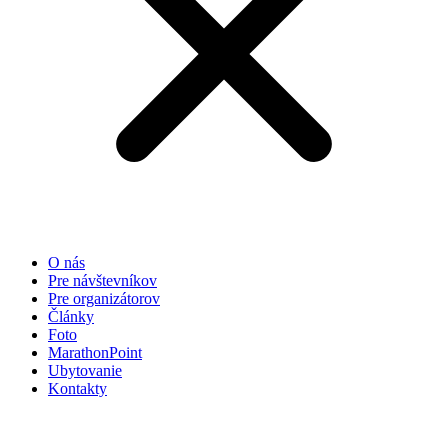
O nás
Pre návštevníkov
Pre organizátorov
Články
Foto
MarathonPoint
Ubytovanie
Kontakty