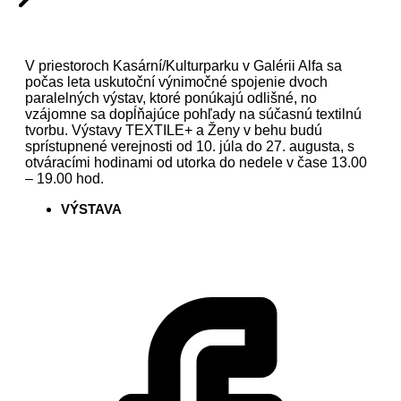
V priestoroch Kasární/Kulturparku v Galérii Alfa sa
počas leta uskutoční výnimočné spojenie dvoch
paralelných výstav, ktoré ponúkajú odlišné, no
vzájomne sa dopĺňajúce pohľady na súčasnú textilnú
tvorbu. Výstavy TEXTILE+ a Ženy v behu budú
sprístupnené verejnosti od 10. júla do 27. augusta, s
otváracími hodinami od utorka do nedele v čase 13.00
– 19.00 hod.
VÝSTAVA