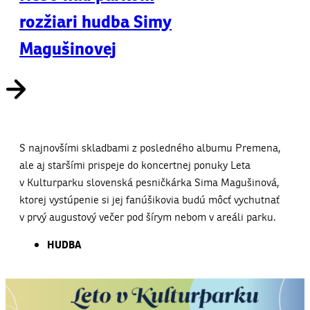
rozžiari hudba Simy
Magušinovej
S najnovšími skladbami z posledného albumu Premena,
ale aj staršími prispeje do koncertnej ponuky Leta
v Kulturparku slovenská pesničkárka Sima Magušinová,
ktorej vystúpenie si jej fanúšikovia budú môcť vychutnať
v prvý augustový večer pod šírym nebom v areáli parku.
HUDBA