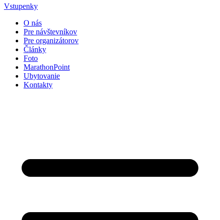
Vstupenky
O nás
Pre návštevníkov
Pre organizátorov
Články
Foto
MarathonPoint
Ubytovanie
Kontakty