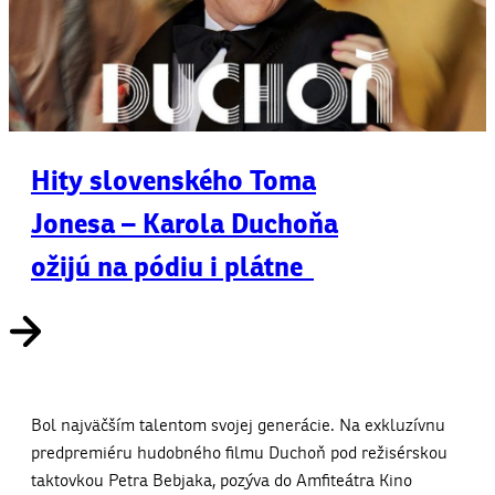
Hity slovenského Toma
Jonesa – Karola Duchoňa
ožijú na pódiu i plátne
Bol najväčším talentom svojej generácie. Na exkluzívnu
predpremiéru hudobného filmu Duchoň pod režisérskou
taktovkou Petra Bebjaka, pozýva do Amfiteátra Kino