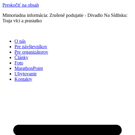
Preskočiť na obsah
Mimoriadna informácia: Zrušené podujatie - Divadlo Na Sídlisku:
Traja vlci a prasiatko
O nás
Pre návštevníkov
Pre organizátorov
Články
Foto
MarathonPoint
Ubytovanie
Kontakty