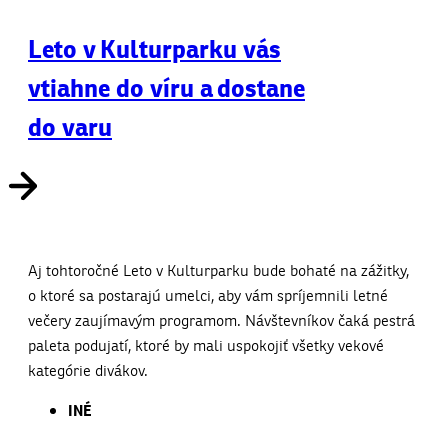
Leto v Kulturparku vás
vtiahne do víru a dostane
do varu
Aj tohtoročné Leto v Kulturparku bude bohaté na zážitky,
o ktoré sa postarajú umelci, aby vám spríjemnili letné
večery zaujímavým programom. Návštevníkov čaká pestrá
paleta podujatí, ktoré by mali uspokojiť všetky vekové
kategórie divákov.
INÉ