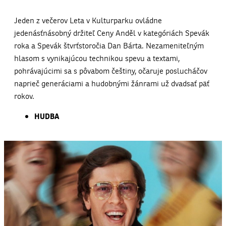
Jeden z večerov Leta v Kulturparku ovládne
jedenásťnásobný držiteľ Ceny Anděl v kategóriách Spevák
roka a Spevák štvrťstoročia Dan Bárta. Nezameniteľným
hlasom s vynikajúcou technikou spevu a textami,
pohrávajúcimi sa s pôvabom češtiny, očaruje poslucháčov
naprieč generáciami a hudobnými žánrami už dvadsať päť
rokov.
HUDBA