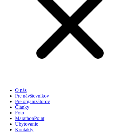
O nás
Pre návštevníkov
Pre organizátorov
Články
Foto
MarathonPoint
Ubytovanie
Kontakty