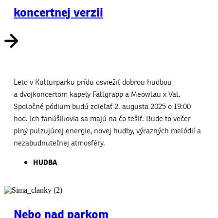
koncertnej verzii
Leto v Kulturparku prídu osviežiť dobrou hudbou
a dvojkoncertom kapely Fallgrapp a Meowlau x Val.
Spoločné pódium budú zdieľať 2. augusta 2025 o 19:00
hod. Ich fanúšikovia sa majú na čo tešiť. Bude to večer
plný pulzujúcej energie, novej hudby, výrazných melódií a
nezabudnuteľnej atmosféry.
HUDBA
Nebo nad parkom