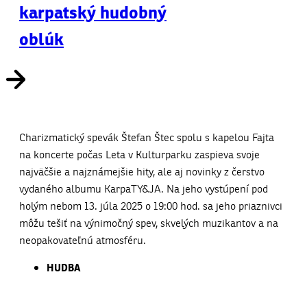
karpatský hudobný
oblúk
Charizmatický spevák Štefan Štec spolu s kapelou Fajta
na koncerte počas Leta v Kulturparku zaspieva svoje
najväčšie a najznámejšie hity, ale aj novinky z čerstvo
vydaného albumu KarpaTY&JA. Na jeho vystúpení pod
holým nebom 13. júla 2025 o 19:00 hod. sa jeho priaznivci
môžu tešiť na výnimočný spev, skvelých muzikantov a na
neopakovateľnú atmosféru.
HUDBA