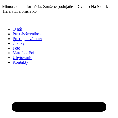
Preskočiť
Mimoriadna informácia: Zrušené podujatie - Divadlo Na Sídlisku:
na
Traja vlci a prasiatko
obsah
O nás
Pre návštevníkov
Pre organizátorov
Články
Foto
MarathonPoint
Ubytovanie
Kontakty