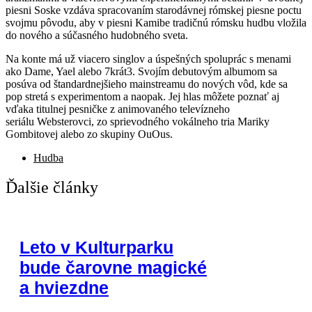
piesni Soske vzdáva spracovaním starodávnej rómskej piesne poctu
svojmu pôvodu, aby v piesni Kamibe tradičnú rómsku hudbu vložila
do nového a súčasného hudobného sveta.
Na konte má už viacero singlov a úspešných spoluprác s menami
ako Dame, Yael alebo 7krát3. Svojím debutovým albumom sa
posúva od štandardnejšieho mainstreamu do nových vôd, kde sa
pop stretá s experimentom a naopak. Jej hlas môžete poznať aj
vďaka titulnej pesničke z animovaného televízneho
seriálu Websterovci, zo sprievodného vokálneho tria Mariky
Gombitovej alebo zo skupiny OuOus.
Hudba
Ďalšie články
Leto v Kulturparku
bude čarovne magické
a hviezdne