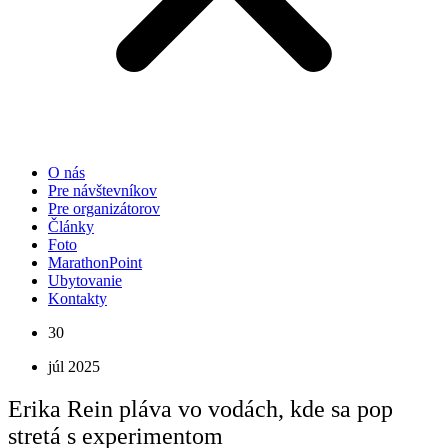
O nás
Pre návštevníkov
Pre organizátorov
Články
Foto
MarathonPoint
Ubytovanie
Kontakty
30
júl 2025
Erika Rein pláva vo vodách, kde sa pop
stretá s experimentom