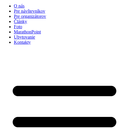
O nás
Pre návštevníkov
Pre organizátorov
Články
Foto
MarathonPoint
Ubytovanie
Kontakty