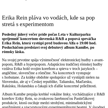
Erika Rein pláva vo vodách, kde sa pop
stretá s experimentom
Posledný júlový večer príde počas Leta v Kulturparku
spríjemniť koncertom slovenská R&B a popová speváčka
Erika Rein, ktorá vystúpi pred budovou Alfa o 19:00 hod.
Poslucháčom predstaví svoj debutový album Kamibe, po
rómsky láska.
Na svojej prvotine spája výnimočnosť elektronickej hudby s avant-
popom, R&B a hyperpopom. Adaptáciou tradičnej rómskej hudby
vzdáva Erika hold svojim koreňom a spieva v troch jazykoch –
angličtine, slovenčine a rómčine. Na koncertoch vystupuje
s Isobutane. Za krátke obdobie spolupráce už vystúpili nielen na
Slovensku, ale aj v Českej republike, Taliansku, Maďarsku,
Rakúsku, Holandsku a čakajú ich ďalšie koncertné príležitosti.
Album Kamibe prepája krehké vokálne linky, vychádzajúce z R&B
koreňov Eriky Rein, so zvukovou farebnosťou Pastirčákovej
produkcie, ktorá osciluje medzi strohými, minimalistickými
aranžmánmi a viacvrstvovými experimentálnymi beatmi. V úvodnej