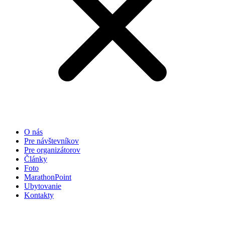
O nás
Pre návštevníkov
Pre organizátorov
Články
Foto
MarathonPoint
Ubytovanie
Kontakty