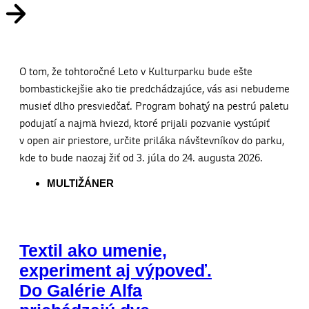
O tom, že tohtoročné Leto v Kulturparku bude ešte
bombastickejšie ako tie predchádzajúce, vás asi nebudeme
musieť dlho presviedčať. Program bohatý na pestrú paletu
podujatí a najmä hviezd, ktoré prijali pozvanie vystúpiť
v open air priestore, určite priláka návštevníkov do parku,
kde to bude naozaj žiť od 3. júla do 24. augusta 2026.
MULTIŽÁNER
Textil ako umenie,
experiment aj výpoveď.
Do Galérie Alfa