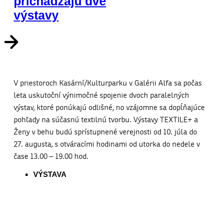
prichádzajú dve
výstavy
V priestoroch Kasární/Kulturparku v Galérii Alfa sa počas
leta uskutoční výnimočné spojenie dvoch paralelných
výstav, ktoré ponúkajú odlišné, no vzájomne sa dopĺňajúce
pohľady na súčasnú textilnú tvorbu. Výstavy TEXTILE+ a
Ženy v behu budú sprístupnené verejnosti od 10. júla do
27. augusta, s otváracími hodinami od utorka do nedele v
čase 13.00 – 19.00 hod.
VÝSTAVA