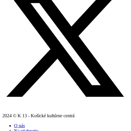
2024 © K 13 - Košické kultúrne centrá
O nás
Na stiahnutie