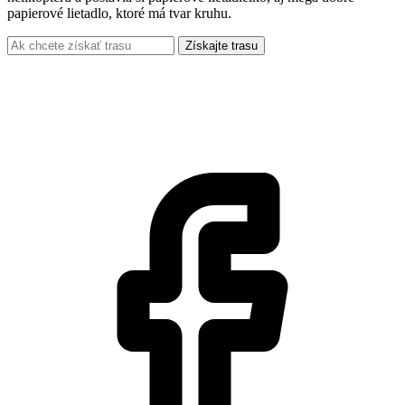
papierové lietadlo, ktoré má tvar kruhu.
Získajte trasu