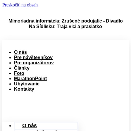
Preskočiť na obsah
Mimoriadna informácia: Zrušené podujatie - Divadlo
Na Sídlisku: Traja vlci a prasiatko
O nás
Pre návštevníkov
Pre organizátorov
Články
Foto
MarathonPoint
Ubytovanie
Kontakty
O nás