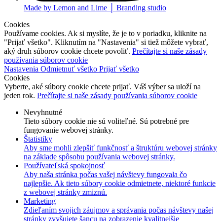
Made by Lemon and Lime │ Branding studio
Cookies
Používame cookies. Ak si myslíte, že je to v poriadku, kliknite na
"Prijať všetko". Kliknutím na "Nastavenia" si tiež môžete vybrať,
aký druh súborov cookie chcete povoliť.
Prečítajte si naše zásady
používania súborov cookie
Nastavenia
Odmietnuť všetko
Prijať všetko
Cookies
Vyberte, aké súbory cookie chcete prijať. Váš výber sa uloží na
jeden rok.
Prečítajte si naše zásady používania súborov cookie
Nevyhnutné
Tieto súbory cookie nie sú voliteľné. Sú potrebné pre
fungovanie webovej stránky.
Štatistiky
Aby sme mohli zlepšiť funkčnosť a štruktúru webovej stránky
na základe spôsobu používania webovej stránky.
Používateľská spokojnosť
Aby naša stránka počas vašej návštevy fungovala čo
najlepšie. Ak tieto súbory cookie odmietnete, niektoré funkcie
z webovej stránky zmiznú.
Marketing
Zdieľaním svojich záujmov a správania počas návštevy našej
stránky zvyšujete šancu na zobrazenie kvalitnejšie