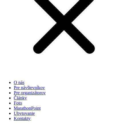
O nás
Pre návštevníkov
Pre organizátorov
Články
Foto
MarathonPoint
Ubytovanie
Kontakty