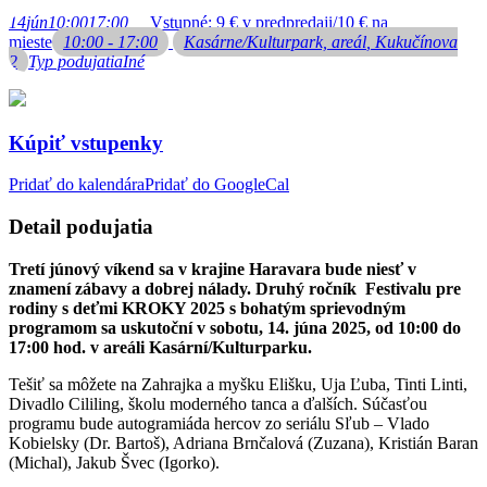
14
jún
10:00
17:00
Vstupné: 9 € v predpredaji/10 € na
mieste
10:00 - 17:00
Kasárne/Kulturpark, areál
, Kukučínova
2
Typ podujatia
Iné
Kúpiť vstupenky
Pridať do kalendára
Pridať do GoogleCal
Detail podujatia
Tretí júnový víkend sa v krajine Haravara bude niesť v
znamení zábavy a dobrej nálady. Druhý ročník Festivalu pre
rodiny s deťmi KROKY 2025 s bohatým sprievodným
programom sa uskutoční v sobotu, 14. júna 2025, od 10:00 do
17:00 hod. v areáli Kasární/Kulturparku.
Tešiť sa môžete na Zahrajka a myšku Elišku, Uja Ľuba, Tinti Linti,
Divadlo Cililing, školu moderného tanca a ďalších. Súčasťou
programu bude autogramiáda hercov zo seriálu Sľub – Vlado
Kobielsky (Dr. Bartoš), Adriana Brnčalová (Zuzana), Kristián Baran
(Michal), Jakub Švec (Igorko).