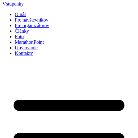
Vstupenky
O nás
Pre návštevníkov
Pre organizátorov
Články
Foto
MarathonPoint
Ubytovanie
Kontakty