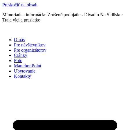
Preskočiť na obsah
Mimoriadna informácia: Zrušené podujatie - Divadlo Na Sídlisku:
Traja vlci a prasiatko
O nás
Pre návštevníkov
Pre organizátorov
Články
Foto
MarathonPoint
Ubytovanie
Kontakty