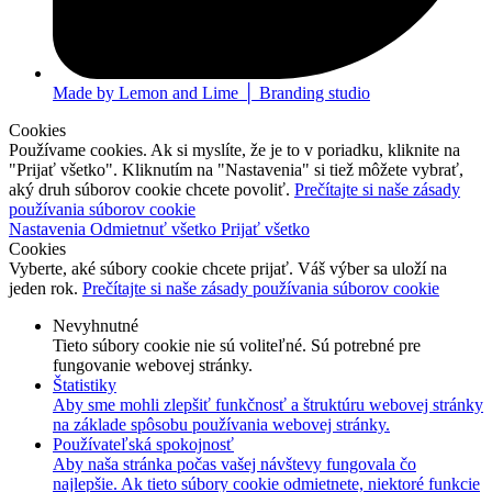
Made by Lemon and Lime │ Branding studio
Cookies
Používame cookies. Ak si myslíte, že je to v poriadku, kliknite na
"Prijať všetko". Kliknutím na "Nastavenia" si tiež môžete vybrať,
aký druh súborov cookie chcete povoliť.
Prečítajte si naše zásady
používania súborov cookie
Nastavenia
Odmietnuť všetko
Prijať všetko
Cookies
Vyberte, aké súbory cookie chcete prijať. Váš výber sa uloží na
jeden rok.
Prečítajte si naše zásady používania súborov cookie
Nevyhnutné
Tieto súbory cookie nie sú voliteľné. Sú potrebné pre
fungovanie webovej stránky.
Štatistiky
Aby sme mohli zlepšiť funkčnosť a štruktúru webovej stránky
na základe spôsobu používania webovej stránky.
Používateľská spokojnosť
Aby naša stránka počas vašej návštevy fungovala čo
najlepšie. Ak tieto súbory cookie odmietnete, niektoré funkcie