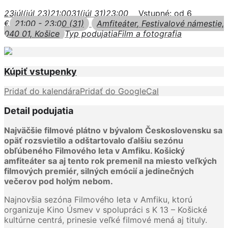
23
júl
(júl 23)
21:00
31
(júl 31)
23:00
Vstupné: od 6
€
21:00 - 23:00
(31)
Amfiteáter
, Festivalové námestie,
040 01, Košice
Typ podujatia
Film a fotografia
Kúpiť vstupenky
Pridať do kalendára
Pridať do GoogleCal
Detail podujatia
Najväčšie filmové plátno v bývalom Československu sa
opäť rozsvietilo a odštartovalo ďalšiu sezónu
obľúbeného Filmového leta v Amfiku. Košický
amfiteáter sa aj tento rok premenil na miesto veľkých
filmových premiér, silných emócií a jedinečných
večerov pod holým nebom.
Najnovšia sezóna Filmového leta v Amfiku, ktorú
organizuje Kino Úsmev v spolupráci s K 13 – Košické
kultúrne centrá, prinesie veľké filmové mená aj tituly.