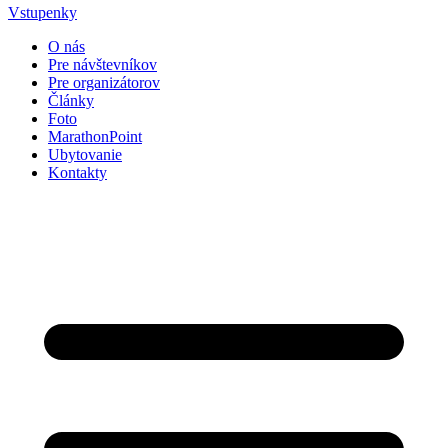
Vstupenky
O nás
Pre návštevníkov
Pre organizátorov
Články
Foto
MarathonPoint
Ubytovanie
Kontakty