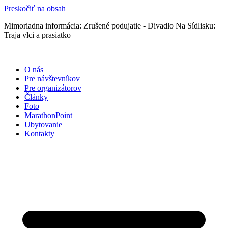
Preskočiť na obsah
Mimoriadna informácia: Zrušené podujatie - Divadlo Na Sídlisku:
Traja vlci a prasiatko
O nás
Pre návštevníkov
Pre organizátorov
Články
Foto
MarathonPoint
Ubytovanie
Kontakty