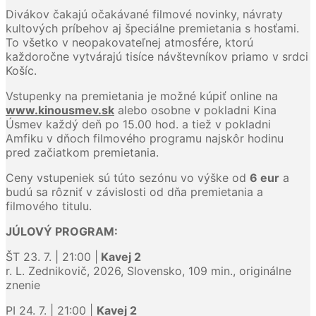
Divákov čakajú očakávané filmové novinky, návraty
kultových príbehov aj špeciálne premietania s hosťami.
To všetko v neopakovateľnej atmosfére, ktorú
každoročne vytvárajú tisíce návštevníkov priamo v srdci
Košíc.
Vstupenky na premietania je možné kúpiť online na
www.kinousmev.sk
alebo osobne v pokladni Kina
Úsmev každý deň po 15.00 hod. a tiež v pokladni
Amfiku v dňoch filmového programu najskôr hodinu
pred začiatkom premietania.
Ceny vstupeniek sú túto sezónu vo výške od
6 eur
a
budú sa rôzniť v závislosti od dňa premietania a
filmového titulu.
JÚLOVÝ PROGRAM:
ŠT 23. 7. | 21:00 |
Kavej 2
r. L. Zednikovič, 2026, Slovensko, 109 min., originálne
znenie
PI 24. 7. | 21:00 |
Kavej 2