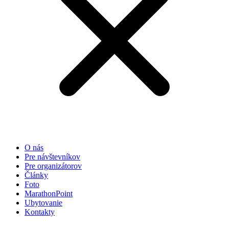
O nás
Pre návštevníkov
Pre organizátorov
Články
Foto
MarathonPoint
Ubytovanie
Kontakty