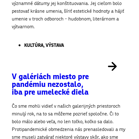
významné dátumy jej konštituovania. Jej cieľom bolo
pestovať krásne umenia, šíriť estetické hodnoty a hájiť
umenie v troch odboroch - hudobnom, literárnom a
výtvarnom.
KULTÚRA
,
VÝSTAVA
V galériách miesto pre
pandémiu nezostalo,
iba pre umelecké diela
Čo sme mohli vidieť v našich galerijných priestoroch
minulý rok, na to sa môžeme pozrieť spoločne. Či to
bolo málo alebo veľa, no len toľko, koľko sa dalo.
Protipandemické obmedzenia nás prenasledovali a my
sme museli zatvárať niektoré výstavy skôr, ako sme