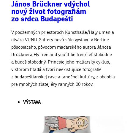
János Brückner vdýchol
nový život fotografiám
zo srdca Budapešti
V podzemných priestoroch Kunsthalle/Haly umenia
otvára VUNU Gallery novú sólo výstavu v Berlíne
pôsobiaceho, pôvodom maďarského autora Jánosa
Brücknera Fly free and you´ll be free/Leť slobodne
a budeš slobodný. Prinesie jeho maliarsky cyklus,
v ktorom hľadá a tvorí neexistujúce fotografie
z budapeštianskej rave a tanečnej kultúry, z obdobia
pre mnohých zlatej éry ranných 00 rokov.
VÝSTAVA