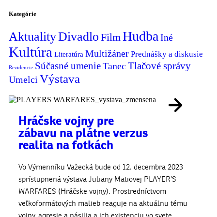
Kategórie
Hudba
Aktuality
Divadlo
Film
Iné
Kultúra
Multižáner
Prednášky a diskusie
Literatúra
Súčasné umenie
Tlačové správy
Tanec
Rezidencie
Výstava
Umelci
Hráčske vojny pre
zábavu na plátne verzus
realita na fotkách
Vo Výmenníku Važecká bude od 12. decembra 2023
sprístupnená výstava Juliany Matiovej PLAYER’S
WARFARES (Hráčske vojny). Prostredníctvom
veľkoformátových malieb reaguje na aktuálnu tému
vojny, agresie a násilia a ich existenciu vo svete