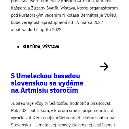
predstaví tvorbu umelcov Adriana Altmana, Matouše
Kašpara a Zuzany Svatík. Výstava, ktorej organizátorom
pod kurátorským vedením Nikolasa Bernátha je VUNU,
bude verejnosti sprístupnená od 17. marca 2022
a potrvá do 17. apríla 2022.
KULTÚRA
,
VÝSTAVA
S Umeleckou besedou
slovenskou sa vydáme
na Artmisiu storočím
Jubileum je vždy príležitosťou hodnotiť a bilancovať.
Rok 2021 bol rokom, v ktorom sme si pripomenuli sté
výročie založenia najstaršieho umeleckého spolku na
Slovensku - Umeleckej besedy slovenskej a súčasne i