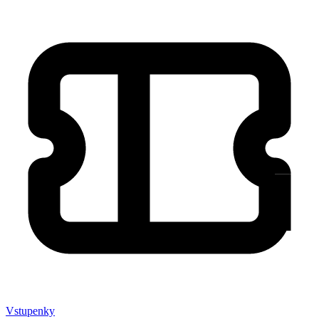
Marketing
Zdieľaním
svojich
záujmov a
správania
počas návštevy
našej stránky
zvyšujete šancu
na zobrazenie
kvalitnejšie
prispôsobeného
obsahu a
ponúk.
Vstupenky