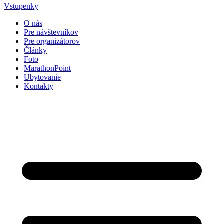
Vstupenky
O nás
Pre návštevníkov
Pre organizátorov
Články
Foto
MarathonPoint
Ubytovanie
Kontakty