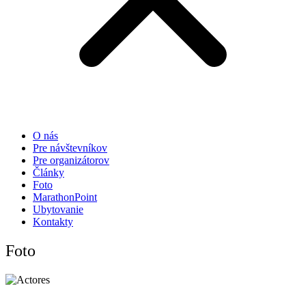
O nás
Pre návštevníkov
Pre organizátorov
Články
Foto
MarathonPoint
Ubytovanie
Kontakty
Foto