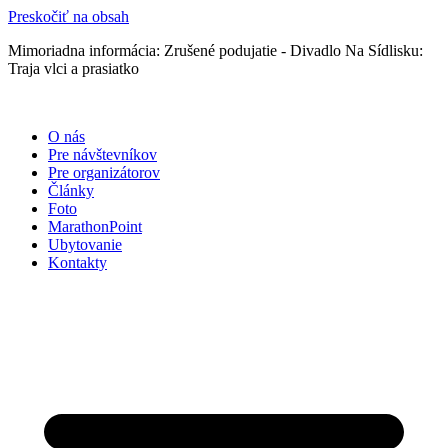
Preskočiť na obsah
Mimoriadna informácia: Zrušené podujatie - Divadlo Na Sídlisku:
Traja vlci a prasiatko
O nás
Pre návštevníkov
Pre organizátorov
Články
Foto
MarathonPoint
Ubytovanie
Kontakty