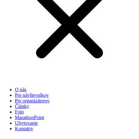
základe
spôsobu
používania
webovej
stránky.
Používateľská
spokojnosť
Aby naša
stránka počas
vašej návštevy
fungovala čo
najlepšie. Ak
tieto súbory
O nás
cookie
Pre návštevníkov
odmietnete,
Pre organizátorov
niektoré
Články
funkcie z
Foto
webovej
MarathonPoint
stránky zmiznú.
Ubytovanie
Kontakty