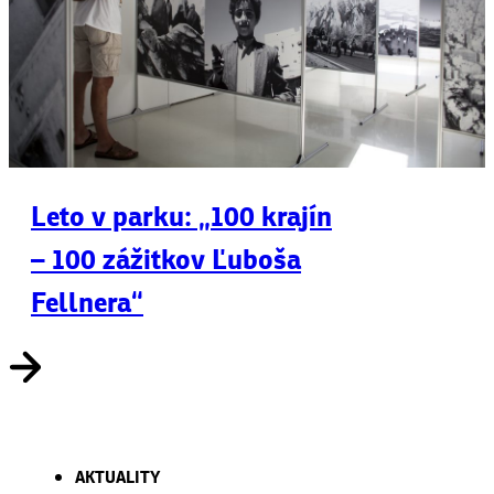
Leto v parku: „100 krajín
– 100 zážitkov Ľuboša
Fellnera“
AKTUALITY