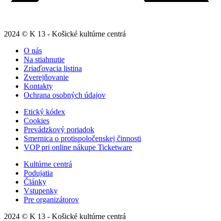
2024 © K 13 - Košické kultúrne centrá
O nás
Na stiahnutie
Zriaďovacia listina
Zverejňovanie
Kontakty
Ochrana osobných údajov
Etický kódex
Cookies
Prevádzkový poriadok
Smernica o protispoločenskej činnosti
VOP pri online nákupe Ticketware
Kultúrne centrá
Podujatia
Články
Vstupenky
Pre organizátorov
2024 © K 13 - Košické kultúrne centrá