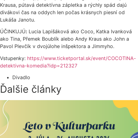
Krausa, pútavá detektívna zápletka a rýchly spád dajú
divákovi čas na oddych len počas krásnych piesní od
Lukáša Janotu.
ÚČINKUJÚ
:
Lucia Lapišáková ako Coco, Katka Ivanková
ako Tina, Přemek Boublík alebo Andy Kraus ako John a
Pavol Plevčík v dvojúlohe inšpektora a Jimmyho.
Vstupenky:
https://www.ticketportal.sk/event/COCOTINA-
detektivna-komedia?idp=212327
Divadlo
Ďalšie články