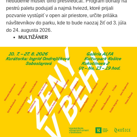
nebudeme musieť dlho presviedčať. Program bohatý na
pestrú paletu podujatí a najmä hviezd, ktoré prijali
pozvanie vystúpiť v open air priestore, určite priláka
návštevníkov do parku, kde to bude naozaj žiť od 3. júla
do 24. augusta 2026.
MULTIŽÁNER