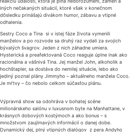
reakciu udalostí, ktorá je plná nedorozumení, zámen a
iných nečakaných situácií, ktoré však v konečnom
dôsledku prinášajú divákom humor, zábavu a vtipné
odhalenia.
Sestry Coco a Tina si v istej fáze života vymenili
manželov a po rozvode sa druhý raz vydali za svojich
bývalých švagrov. Jeden z nich záhadne umiera.
Hysterická a preafektovaná Coco reaguje úplne inak ako
racionálna a vášnivá Tina. Jej manžel John, alkoholik a
hochštapler, sa dostáva do nemilej situácie, lebo ako
jediný poznal plány Jimmyho – aktuálneho manžela Coco.
Je mŕtvy – čo nebolo celkom súčasťou plánu.
Výpravná show sa odohráva v bohatej scéne
milionárskeho salónu v luxusnom byte na Manhattane, v
krásnych dobových kostýmoch a ako bonus – s
množstvom zaujímavých informácií o danej dobe.
Dynamický dej, plný vtipných dialógov z pera Andyho