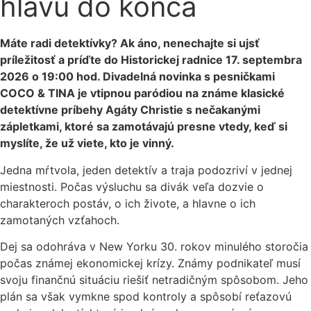
hlavu do konca
Máte radi detektívky? Ak áno, nenechajte si ujsť
príležitosť a príďte do Historickej radnice 17. septembra
2026 o 19:00 hod. Divadelná novinka s pesničkami
COCO & TINA je vtipnou paródiou na známe klasické
detektívne príbehy Agáty Christie s nečakanými
zápletkami, ktoré sa zamotávajú presne vtedy, keď si
myslíte, že už viete, kto je vinný.
Jedna mŕtvola, jeden detektív a traja podozriví v jednej
miestnosti. Počas výsluchu sa divák veľa dozvie o
charakteroch postáv, o ich živote, a hlavne o ich
zamotaných vzťahoch.
Dej sa odohráva v New Yorku 30. rokov minulého storočia
počas známej ekonomickej krízy. Známy podnikateľ musí
svoju finančnú situáciu riešiť netradičným spôsobom. Jeho
plán sa však vymkne spod kontroly a spôsobí reťazovú