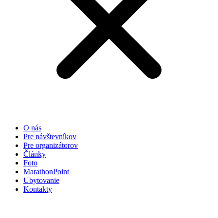
O nás
Pre návštevníkov
Pre organizátorov
Články
Foto
MarathonPoint
Ubytovanie
Kontakty