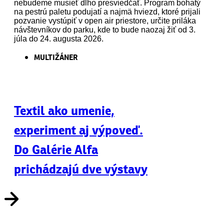
nebudeme musieť dlho presviedčať. Program bohatý
na pestrú paletu podujatí a najmä hviezd, ktoré prijali
pozvanie vystúpiť v open air priestore, určite priláka
návštevníkov do parku, kde to bude naozaj žiť od 3.
júla do 24. augusta 2026.
MULTIŽÁNER
Textil ako umenie,
experiment aj výpoveď.
Do Galérie Alfa
prichádzajú dve výstavy