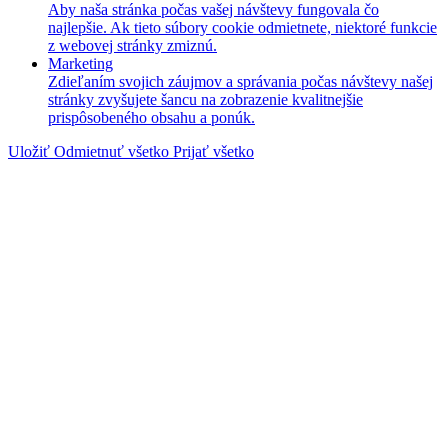
Aby naša stránka počas vašej návštevy fungovala čo
najlepšie. Ak tieto súbory cookie odmietnete, niektoré funkcie
z webovej stránky zmiznú.
Marketing
Zdieľaním svojich záujmov a správania počas návštevy našej
stránky zvyšujete šancu na zobrazenie kvalitnejšie
prispôsobeného obsahu a ponúk.
Uložiť
Odmietnuť všetko
Prijať všetko