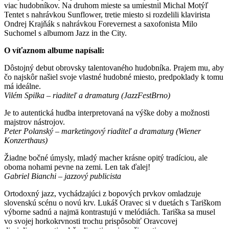
viac hudobníkov. Na druhom mieste sa umiestnil Michal Motýľ
Tentet s nahrávkou Sunflower, tretie miesto si rozdelili klavirista
Ondrej Krajňák s nahrávkou Forevernest a saxofonista Milo
Suchomel s albumom Jazz in the City.
O víťaznom albume napísali:
Dôstojný debut obrovsky talentovaného hudobníka. Prajem mu, aby
čo najskôr našiel svoje vlastné hudobné miesto, predpoklady k tomu
má ideálne.
Vilém Spilka – riaditeľ a dramaturg (JazzFestBrno)
Je to autentická hudba interpretovaná na výške doby a možnosti
majstrov nástrojov.
Peter Polanský – marketingový riaditeľ a dramaturg (Wiener
Konzerthaus)
Žiadne bočné úmysly, mladý macher krásne opitý tradíciou, ale
oboma nohami pevne na zemi. Len tak ďalej!
Gabriel Bianchi – jazzový publicista
Ortodoxný jazz, vychádzajúci z bopových prvkov omladzuje
slovenskú scénu o novú krv. Lukáš Oravec si v duetách s Tariškom
výborne sadnú a najmä kontrastujú v melódiách. Tariška sa musel
vo svojej horkokrvnosti trochu prispôsobiť Oravcovej