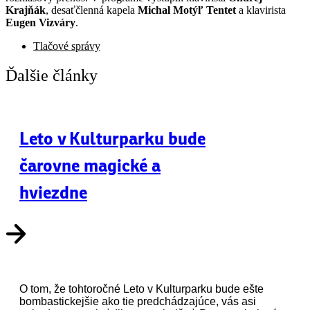
Krajňák
, desaťčlenná kapela
Michal Motýľ Tentet
a klavirista
Eugen Vizváry
.
Tlačové správy
Ďalšie články
Leto v Kulturparku bude
čarovne magické a
hviezdne
O tom, že tohtoročné Leto v Kulturparku bude ešte
bombastickejšie ako tie predchádzajúce, vás asi