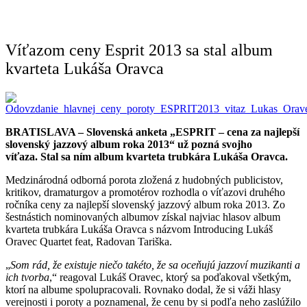
Víťazom ceny Esprit 2013 sa stal album
kvarteta Lukáša Oravca
BRATISLAVA – Slovenská anketa „ESPRIT – cena za najlepší
slovenský jazzový album roka 2013“ už pozná svojho
víťaza. Stal sa ním album kvarteta trubkára
Lukáša Oravca.
Medzinárodná odborná porota zložená z hudobných publicistov,
kritikov, dramaturgov a promotérov rozhodla o víťazovi druhého
ročníka ceny za najlepší slovenský jazzový album roka 2013. Zo
šestnástich nominovaných albumov získal najviac hlasov album
kvarteta trubkára Lukáša Oravca s názvom Introducing Lukáš
Oravec Quartet feat, Radovan Tariška.
„
Som rád, že existuje niečo takéto, že sa oceňujú jazzoví muzikanti a
ich tvorba
,“ reagoval Lukáš Oravec, ktorý sa poďakoval všetkým,
ktorí na albume spolupracovali. Rovnako dodal, že si váži hlasy
verejnosti i poroty a poznamenal, že cenu by si podľa neho zaslúžilo