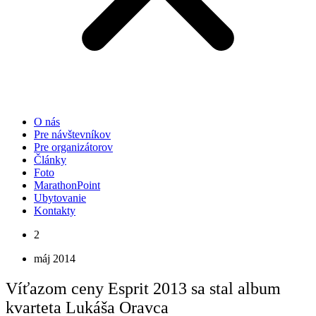
O nás
Pre návštevníkov
Pre organizátorov
Články
Foto
MarathonPoint
Ubytovanie
Kontakty
2
máj 2014
Víťazom ceny Esprit 2013 sa stal album
kvarteta Lukáša Oravca