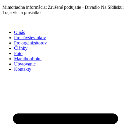
Preskočiť
Mimoriadna informácia: Zrušené podujatie - Divadlo Na Sídlisku:
na
Traja vlci a prasiatko
obsah
O nás
Pre návštevníkov
Pre organizátorov
Články
Foto
MarathonPoint
Ubytovanie
Kontakty