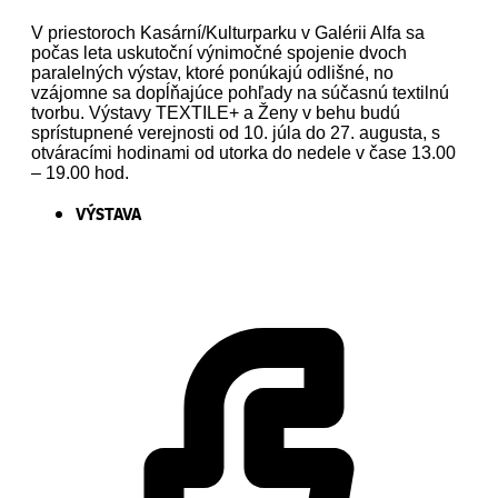
V priestoroch Kasární/Kulturparku v Galérii Alfa sa
počas leta uskutoční výnimočné spojenie dvoch
paralelných výstav, ktoré ponúkajú odlišné, no
vzájomne sa dopĺňajúce pohľady na súčasnú textilnú
tvorbu. Výstavy TEXTILE+ a Ženy v behu budú
sprístupnené verejnosti od 10. júla do 27. augusta, s
otváracími hodinami od utorka do nedele v čase 13.00
– 19.00 hod.
VÝSTAVA