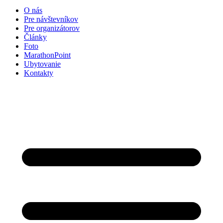
O nás
Pre návštevníkov
Pre organizátorov
Články
Foto
MarathonPoint
Ubytovanie
Kontakty