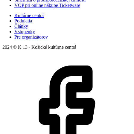
VOP pri online nákupe Ticketware
Kultúrne centrá
Podujatia
Články
Vstupenky
Pre organizátorov
2024 © K 13 - Košické kultúrne centrá