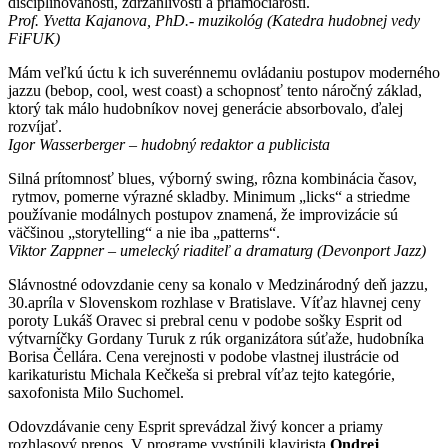
disciplinovanosti, zdržanlivosti a priamočiarosti.
Prof. Yvetta Kajanova, PhD.- muzikológ (Katedra hudobnej vedy
FiFUK)
Mám veľkú úctu k ich suverénnemu ovládaniu postupov moderného
jazzu (bebop, cool, west coast) a schopnosť tento náročný základ,
ktorý tak málo hudobníkov novej generácie absorbovalo, ďalej
rozvíjať.
Igor Wasserberger – hudobný redaktor a publicista
Silná prítomnosť blues, výborný swing, rôzna kombinácia časov,
rytmov, pomerne výrazné skladby. Minimum „licks“ a striedme
používanie modálnych postupov znamená, že improvizácie sú
väčšinou „storytelling“ a nie iba „patterns“.
Viktor Zappner – umelecký riaditeľ a dramaturg (Devonport Jazz)
Slávnostné odovzdanie ceny sa konalo v Medzinárodný deň jazzu,
30.apríla v Slovenskom rozhlase v Bratislave. Víťaz hlavnej ceny
poroty Lukáš Oravec si prebral cenu v podobe sošky Esprit od
výtvarníčky Gordany Turuk z rúk organizátora súťaže, hudobníka
Borisa Čellára. Cena verejnosti v podobe vlastnej ilustrácie od
karikaturistu Michala Kečkeša si prebral víťaz tejto kategórie,
saxofonista Milo Suchomel.
Odovzdávanie ceny Esprit sprevádzal živý koncer a priamy
rozhlasový prenos. V programe vystúpili klavirista
Ondrej