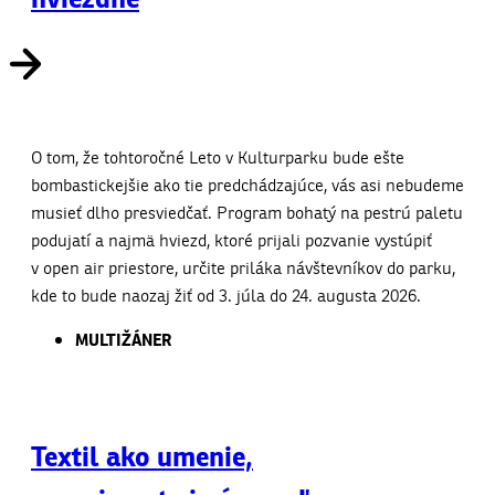
O tom, že tohtoročné Leto v Kulturparku bude ešte
bombastickejšie ako tie predchádzajúce, vás asi nebudeme
musieť dlho presviedčať. Program bohatý na pestrú paletu
podujatí a najmä hviezd, ktoré prijali pozvanie vystúpiť
v open air priestore, určite priláka návštevníkov do parku,
kde to bude naozaj žiť od 3. júla do 24. augusta 2026.
MULTIŽÁNER
Textil ako umenie,