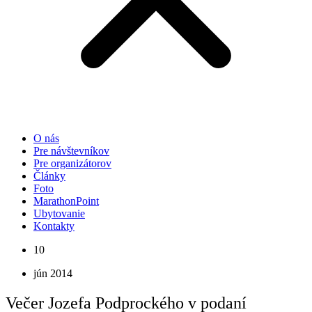
O nás
Pre návštevníkov
Pre organizátorov
Články
Foto
MarathonPoint
Ubytovanie
Kontakty
10
jún 2014
Večer Jozefa Podprockého v podaní