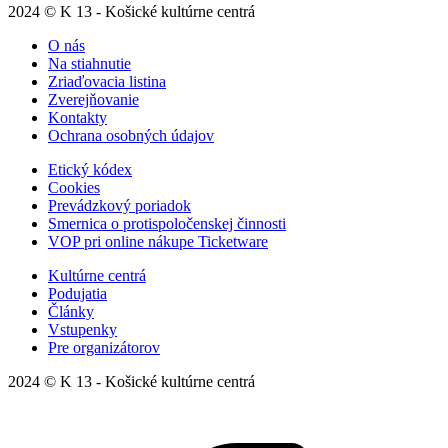
2024 © K 13 - Košické kultúrne centrá
O nás
Na stiahnutie
Zriaďovacia listina
Zverejňovanie
Kontakty
Ochrana osobných údajov
Etický kódex
Cookies
Prevádzkový poriadok
Smernica o protispoločenskej činnosti
VOP pri online nákupe Ticketware
Kultúrne centrá
Podujatia
Články
Vstupenky
Pre organizátorov
2024 © K 13 - Košické kultúrne centrá