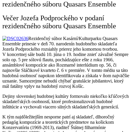
rezidenčného súboru Quasars Ensemble
Večer Jozefa Podprockého v podaní
rezidenčného súboru Quasars Ensemble
Rezidenčný súbor Kasární/Kulturparku Quasars
Ensemble prinesie v deň 70. narodenín hudobného skladateľa
Jozefa Podprockého rozsiahly prierez jeho komornou tvorbou.
V koncertnej sále budú 10. júna o 19. hodine znieť závažné Sempre
solo op. 5 pre sólovú flautu, pochádzajúce ešte z roku 1966,
ansámblové kompozície ako Rozmarné interlúdium op. 56, či
najnovšie Sláčikové kvarteto č. 6 v premiére. V tomto médiu sa táto
hudobná osobnosť napokon identifikovala a získala v ňom najväčšie
uznanie. Samozrejme nebudú chýbať gratulácie jubilantovi, ktorý
mál fatálny vplyv na hudobný rozvoj Košíc.
Dejiny slovenskej hudobnej kultúry formovalo niekoľko kľúčových
skladateľských osobností, ktoré profesionalizovali hudobné
inštitúcie a vychovali viacero silných skladateľských generácií.
K tým najdôležitejším nesporne patrí aj skladateľ, dlhoročný
pedagóg kompozície a teoretických predmetov na košickom
Konzervatóriu (1969-2013), riaditeľ Štátnej filharmónie