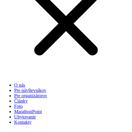
O nás
Pre návštevníkov
Pre organizátorov
Články
Foto
MarathonPoint
Ubytovanie
Kontakty