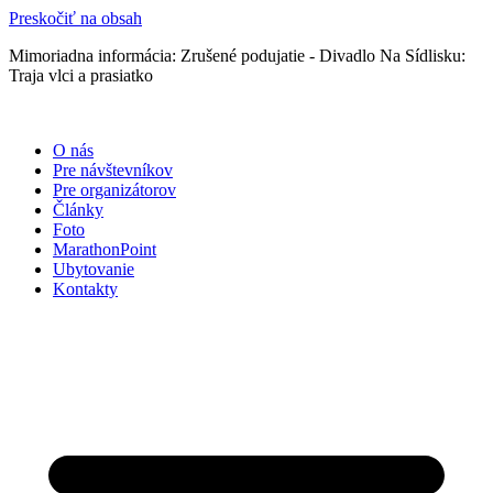
Preskočiť na obsah
Mimoriadna informácia: Zrušené podujatie - Divadlo Na Sídlisku:
Traja vlci a prasiatko
O nás
Pre návštevníkov
Pre organizátorov
Články
Foto
MarathonPoint
Ubytovanie
Kontakty