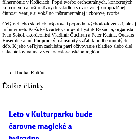
filharmónie v Košiciach. Popri tvorbe orchestrálnych, koncertných,
komorných a inštruktívnych skladieb sa vo svojej kompozičnej
činnosti venuje aj vokálno-inštrumentálnej i zborovej tvorbe.
Celý rad jeho skladieb inšpirovali poprední východoslovenskí, ale aj
iní interpreti: Košické kvarteto, dirigent Bystrík Režucha, organista
Ivan Sokol, akordeonisti Vladimír Čuchran a Peter Katina, Quasars
Ensemble a iní. Podprocký má osobitý vzťah k hudbe minulých
dôb. K jeho veľkým zásluhám patrí oživovanie skladieb alebo diel
skladateľov najmä z východoslovenského regiónu.
Hudba
,
Kultúra
Ďalšie články
Leto v Kulturparku bude
čarovne magické a
hviezdne