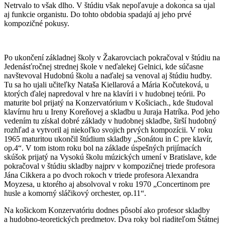
Netrvalo to však dlho. V štúdiu však nepoľavuje a dokonca sa ujal
aj funkcie organistu. Do tohto obdobia spadajú aj jeho prvé
kompozičné pokusy.
Po ukončení základnej školy v Žakarovciach pokračoval v štúdiu na
Jedenásťročnej strednej škole v neďalekej Gelnici, kde súčasne
navštevoval Hudobnú školu a naďalej sa venoval aj štúdiu hudby.
Tu sa ho ujali učiteľky Nataša Kiellarová a Mária Kočuteková, u
ktorých ďalej napredoval v hre na klavíri i v hudobnej teórii. Po
maturite bol prijatý na Konzervatórium v Košiciach., kde študoval
klavírnu hru u Ireny Koreňovej a skladbu u Juraja Hatríka. Pod jeho
vedením tu získal dobré základy v hudobnej skladbe, širší hudobný
rozhľad a vytvoril aj niekoľko svojich prvých kompozícii. V roku
1965 maturitou ukončil štúdium skladby „Sonátou in C pre klavír,
op.4“. V tom istom roku bol na základe úspešných prijímacích
skúšok prijatý na Vysokú školu múzických umení v Bratislave, kde
pokračoval v štúdiu skladby najprv v kompozičnej triede profesora
Jána Cikkera a po dvoch rokoch v triede profesora Alexandra
Moyzesa, u ktorého aj absolvoval v roku 1970 „Concertinom pre
husle a komorný sláčikový orchester, op.11“.
Na košickom Konzervatóriu dodnes pôsobí ako profesor skladby
a hudobno-teoretických predmetov. Dva roky bol riaditeľom Štátnej