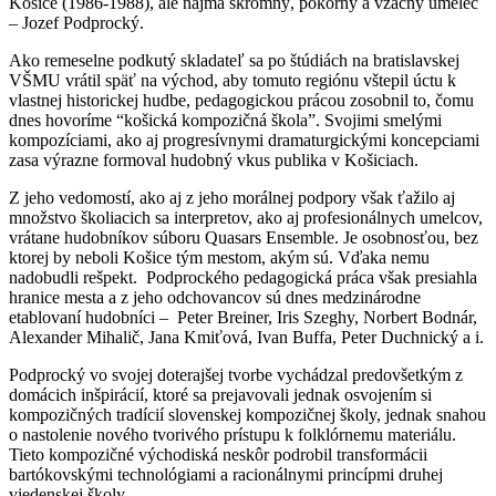
Košice (1986-1988), ale najmä skromný, pokorný a vzácny umelec
– Jozef Podprocký.
Ako remeselne podkutý skladateľ sa po štúdiách na bratislavskej
VŠMU vrátil späť na východ, aby tomuto regiónu vštepil úctu k
vlastnej historickej hudbe, pedagogickou prácou zosobnil to, čomu
dnes hovoríme “košická kompozičná škola”. Svojimi smelými
kompozíciami, ako aj progresívnymi dramaturgickými koncepciami
zasa výrazne formoval hudobný vkus publika v Košiciach.
Z jeho vedomostí, ako aj z jeho morálnej podpory však ťažilo aj
množstvo školiacich sa interpretov, ako aj profesionálnych umelcov,
vrátane hudobníkov súboru Quasars Ensemble. Je osobnosťou, bez
ktorej by neboli Košice tým mestom, akým sú. Vďaka nemu
nadobudli rešpekt. Podprockého pedagogická práca však presiahla
hranice mesta a z jeho odchovancov sú dnes medzinárodne
etablovaní hudobníci – Peter Breiner, Iris Szeghy, Norbert Bodnár,
Alexander Mihalič, Jana Kmiťová, Ivan Buffa, Peter Duchnický a i.
Podprocký vo svojej doterajšej tvorbe vychádzal predovšetkým z
domácich inšpirácií, ktoré sa prejavovali jednak osvojením si
kompozičných tradícií slovenskej kompozičnej školy, jednak snahou
o nastolenie nového tvorivého prístupu k folklórnemu materiálu.
Tieto kompozičné východiská neskôr podrobil transformácii
bartókovskými technológiami a racionálnymi princípmi druhej
viedenskej školy.