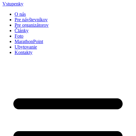
Vstupenky
O nás
Pre návštevníkov
Pre organizátorov
Články
Foto
MarathonPoint
Ubytovanie
Kontakty