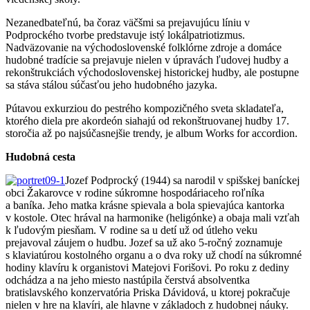
Nezanedbateľnú, ba čoraz väčšmi sa prejavujúcu líniu v
Podprockého tvorbe predstavuje istý lokálpatriotizmus.
Nadväzovanie na východoslovenské folklórne zdroje a domáce
hudobné tradície sa prejavuje nielen v úpravách ľudovej hudby a
rekonštrukciách východoslovenskej historickej hudby, ale postupne
sa stáva stálou súčasťou jeho hudobného jazyka.
Pútavou exkurziou do pestrého kompozičného sveta skladateľa,
ktorého diela pre akordeón siahajú od rekonštruovanej hudby 17.
storočia až po najsúčasnejšie trendy, je album Works for accordion.
Hudobná cesta
Jozef Podprocký (1944) sa narodil v spišskej baníckej
obci Žakarovce v rodine súkromne hospodáriaceho roľníka
a baníka. Jeho matka krásne spievala a bola spievajúca kantorka
v kostole. Otec hrával na harmonike (heligónke) a obaja mali vzťah
k ľudovým piesňam. V rodine sa u detí už od útleho veku
prejavoval záujem o hudbu. Jozef sa už ako 5-ročný zoznamuje
s klaviatúrou kostolného organu a o dva roky už chodí na súkromné
hodiny klavíru k organistovi Matejovi Forišovi. Po roku z dediny
odchádza a na jeho miesto nastúpila čerstvá absolventka
bratislavského konzervatória Priska Dávidová, u ktorej pokračuje
nielen v hre na klavíri, ale hlavne v základoch z hudobnej náuky.