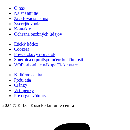
O nás
Na stiahnutie
Zriaďovacia listina
Zverejňovanie
Kontakty
Ochrana osobných údajov
Etický kódex
Cookies
Prevádzkový poriadok
Smernica o protispoločenskej činnosti
VOP pri online nákupe Ticketware
Kultúrne centrá
Podujatia
Články
Vstupenky
Pre organizátorov
2024 © K 13 - Košické kultúrne centrá