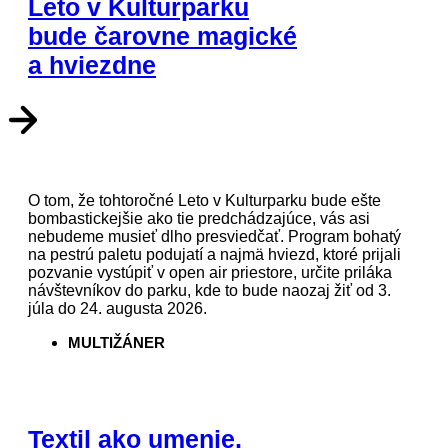
Leto v Kulturparku
bude čarovne magické
a hviezdne
O tom, že tohtoročné Leto v Kulturparku bude ešte
bombastickejšie ako tie predchádzajúce, vás asi
nebudeme musieť dlho presviedčať. Program bohatý
na pestrú paletu podujatí a najmä hviezd, ktoré prijali
pozvanie vystúpiť v open air priestore, určite priláka
návštevníkov do parku, kde to bude naozaj žiť od 3.
júla do 24. augusta 2026.
MULTIŽÁNER
Textil ako umenie,