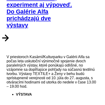
experiment aj výpoveď.
Do Galérie Alfa
prichádzajú dve
výstavy
V priestoroch Kasární/Kulturparku v Galérii Alfa sa
počas leta uskutoční výnimočné spojenie dvoch
paralelných výstav, ktoré ponúkajú odlišné, no
vzájomne sa dopĺňajúce pohľady na súčasnú textilnú
tvorbu. Výstavy TEXTILE+ a Ženy v behu budú
sprístupnené verejnosti od 10. júla do 27. augusta, s
otváracími hodinami od utorka do nedele v čase 13.00
– 19.00 hod.
VÝSTAVA