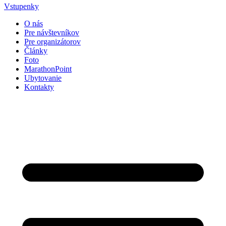
Vstupenky
O nás
Pre návštevníkov
Pre organizátorov
Články
Foto
MarathonPoint
Ubytovanie
Kontakty