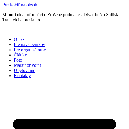
Preskočiť na obsah
Mimoriadna informácia: Zrušené podujatie - Divadlo Na Sídlisku:
Traja vlci a prasiatko
O nás
Pre návštevníkov
Pre organizátorov
Články
Foto
MarathonPoint
Ubytovanie
Kontakty