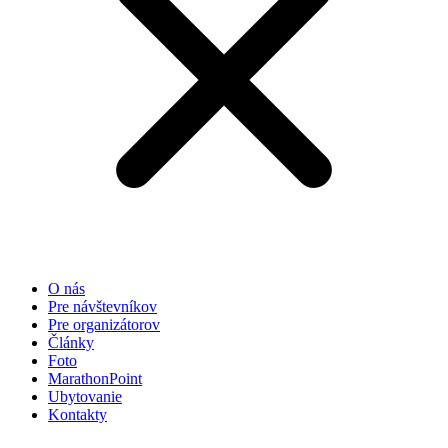
O nás
Pre návštevníkov
Pre organizátorov
Články
Foto
MarathonPoint
Ubytovanie
Kontakty