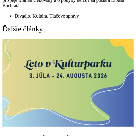
prispeje Marián Čekovský a o pohyby hercov sa postará Libuša
Bachratá.
Divadlo
,
Kultúra
,
Tlačové správy
Ďalšie články