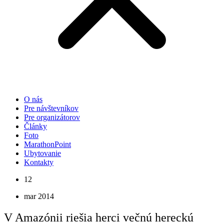
O nás
Pre návštevníkov
Pre organizátorov
Články
Foto
MarathonPoint
Ubytovanie
Kontakty
12
mar 2014
V Amazónii riešia herci večnú hereckú