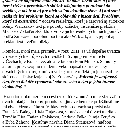
„Skôr si tie odpovede bude musieť hľadať divák sám. Aj naši
herci riešia v prestávkach skúšok telefonáty s ponukami do
seriálov, a tak je to aj pre nich veľmi aktuálna téma. Aj oni sami
riešia tie isté problémy, ktoré sa objavujú v inscenácii. Problémy,
ktoré sú existenčné,“
dodáva režisérka, ktorá je zároveň aj autorkou
scény. Walczakov text pre potreby košickej inscenácie preložila
Michaela Zakuťanská, ktorá vo svojich divadelných hrách používa
podľa Zupkovej podobnú poetiku ako Walczak, a tak jej bol aj
preklad textu veľmi blízky.
Komédia, ktorá mala premiéru v roku 2011, sa už úspešne uvádza
vo viacerých európskych divadlách. Svoju premiéru mala
v Čechách, v Bratislave, ale aj v bieloruskom Minsku. Samotný
autor napriek svojmu mladému veku napísal už tri desiatky
divadelných textov, ktoré vo veľkej miere reflektujú jeho osobné
skúsenosti. Potvrdzuje to aj Z. Zupková:
„Walczak je zaujímavý
tým, že sa dokáže vysmievať sám zo seba a tým je jeho humor
výnimočný.“
Hra o tom, ako rozdielna cesta v kariére zamotá partnerský vzťah
dvoch mladých hercov, ponúka zaujímavé herecké príležitosti pre
mladých členov súboru. V hlavných postavách sa predstavia
František Balog a Lívia Dujavová, v predstavení diváci uvidia aj
Tomáša Dira, Tatianu Polákovú, Andreja Palka, Juraja Zetyáka
a Ľuba Záhona. Kostýmy navrhla Diana Strauszová, hudbou