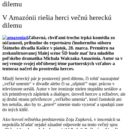
dilemu
V Amazónii riešia herci večnú hereckú
dilemu
Zábavná, chvíľami trochu trpká komédia zo
súčasnosti, pribudne do repertoáru činoherného súboru
Štátneho divadla Košice v piatok, 28. marca. Premiéru na
zrekonštruovanej Malej scéne ŠD bude mať hra mladého
poľského dramatika Michala Walczaka Amazónia. Autor sa v
nej venuje svojej obľúbenej téme partnerských vzťahov a
tentoraz načrel do prostredia hercov.
Mladý herecký pár je postavený pred dilemu, či robiť naozajstné
„veľké umenie“ v divadle alebo či sa „ušpiniť“ napr. prácou v
televíznom seriáli. Autor v hre ironizuje nielen stupiditu seriálov a
ich primitívnych zápletiek a dialógov, úroveň hercov a režisérov, ale
aj druhú stranu prívržencov „veľkého umenia“, ktorí častokrát ani
len netušia, ako by to „pravé“ umenie malo vyzerať a upadajú zase
do iných klišé.
Ako hovorí režisérka predstavenia Zoja Zupková, v inscenácii sa
nepokúša hľadať nejaké zásadné odpovede na tento večný spor.