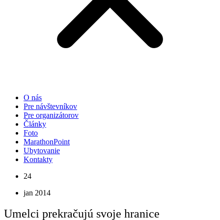
O nás
Pre návštevníkov
Pre organizátorov
Články
Foto
MarathonPoint
Ubytovanie
Kontakty
24
jan 2014
Umelci prekračujú svoje hranice