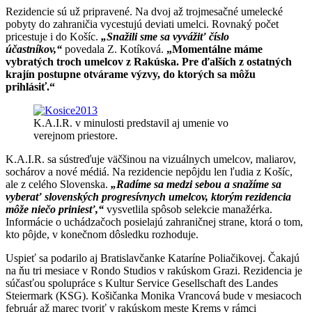
Rezidencie sú už pripravené. Na dvoj až trojmesačné umelecké
pobyty do zahraničia vycestujú deviati umelci. Rovnaký počet
pricestuje i do Košíc.
„Snažili sme sa vyvážiť číslo
účastníkov,“
povedala Z. Kotíková.
„Momentálne máme
vybratých troch umelcov z Rakúska. Pre ďalších z ostatných
krajín postupne otvárame výzvy, do ktorých sa môžu
prihlásiť.“
K.A.I.R. v minulosti predstavil aj umenie vo
verejnom priestore.
K.A.I.R. sa sústreďuje väčšinou na vizuálnych umelcov, maliarov,
sochárov a nové médiá. Na rezidencie nepôjdu len ľudia z Košíc,
ale z celého Slovenska.
„Radíme sa medzi sebou a snažíme sa
vyberať slovenských progresívnych umelcov, ktorým rezidencia
môže niečo priniesť,“
vysvetlila spôsob selekcie manažérka.
Informácie o uchádzačoch posielajú zahraničnej strane, ktorá o tom,
kto pôjde, v konečnom dôsledku rozhoduje.
Uspieť sa podarilo aj Bratislavčanke Kataríne Poliačikovej. Čakajú
na ňu tri mesiace v Rondo Studios v rakúskom Grazi. Rezidencia je
súčasťou spolupráce s Kultur Service Gesellschaft des Landes
Steiermark (KSG). Košičanka Monika Vrancová bude v mesiacoch
február až marec tvoriť v rakúskom meste Krems v rámci