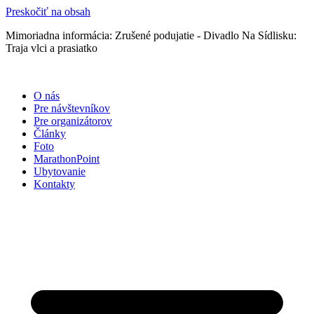
Preskočiť na obsah
Mimoriadna informácia: Zrušené podujatie - Divadlo Na Sídlisku:
Traja vlci a prasiatko
O nás
Pre návštevníkov
Pre organizátorov
Články
Foto
MarathonPoint
Ubytovanie
Kontakty