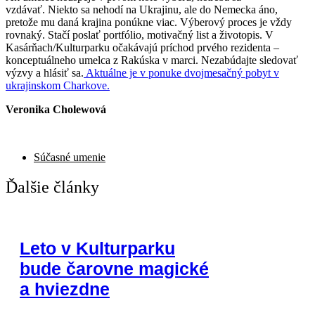
vzdávať. Niekto sa nehodí na Ukrajinu, ale do Nemecka áno,
pretože mu daná krajina ponúkne viac.
Výberový proces je vždy
rovnaký. Stačí poslať portfólio, motivačný list a životopis. V
Kasárňach/Kulturparku očakávajú príchod prvého rezidenta –
konceptuálneho umelca z Rakúska v marci. Nezabúdajte sledovať
výzvy a hlásiť sa.
Aktuálne je v ponuke dvojmesačný pobyt v
ukrajinskom Charkove.
Veronika Cholewová
Súčasné umenie
Ďalšie články
Leto v Kulturparku
bude čarovne magické
a hviezdne