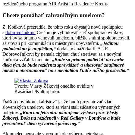
rezidenčného programu AIR Artist in Residence Krems.
Chcete pomáhať zahraničným umelcom?
Z. Kotiková prezradila, že tohto roku chystajú novú spoluprácu
s
dobrovoľníkmi.
Cieľom je vybudovať sieť spolupracovníkov,
ktorí by sa priamo venovali umelcom, bližšie s nimi spolupracovali,
asistovali pri komunikácii s miestnymi obyvateľmi.
„Jedinou
podmienkou je angličtina,“
dodala manažérka K.A.I.R.
Dobrovoľníkovi by nemala chýbať chuť stretávať sa s novými
ľuďmi a vzťah k umeniu.
„Bude sa priamo podieľať na tvorbe
diela tým, že bude rezidenta sprevádzať a ukazovať zaujímavé
miesta a oboznamovať ho s mentalitou ľudí z nášho prostredia.“
Tvorbu Vlasty Žákovej onedlho uvidíte v
Kasárňach/Kulturparku.
Ďalšou novinkou „kairistov“ je, že budú prezentovať viac
slovenských umelcov, ktorí sa vlani stali súčasťou výmenných
pobytov.
„Koncom februára plánujeme výstavu prác Vlasty
Žákovej. Bola na rezidencii v Red Gallery v Londýne a bude
prezentovať dielo vytvorené počas nej.“
Ak umelec neuspeje v prvom kole výberu, netreba sa