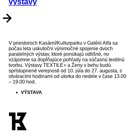
výstavy
V priestoroch Kasární/Kulturparku v Galérii Alfa sa
počas leta uskutoční výnimočné spojenie dvoch
paralelných výstav, ktoré ponúkajú odlišné, no
vzájomne sa dopĺňajúce pohľady na súčasnú textilnú
tvorbu. Výstavy TEXTILE+ a Ženy v behu budú
sprístupnené verejnosti od 10. júla do 27. augusta, s
otváracími hodinami od utorka do nedele v čase 13.00
– 19.00 hod.
VÝSTAVA