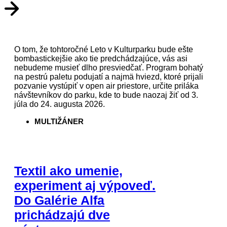
O tom, že tohtoročné Leto v Kulturparku bude ešte
bombastickejšie ako tie predchádzajúce, vás asi
nebudeme musieť dlho presviedčať. Program bohatý
na pestrú paletu podujatí a najmä hviezd, ktoré prijali
pozvanie vystúpiť v open air priestore, určite priláka
návštevníkov do parku, kde to bude naozaj žiť od 3.
júla do 24. augusta 2026.
MULTIŽÁNER
Textil ako umenie,
experiment aj výpoveď.
Do Galérie Alfa
prichádzajú dve