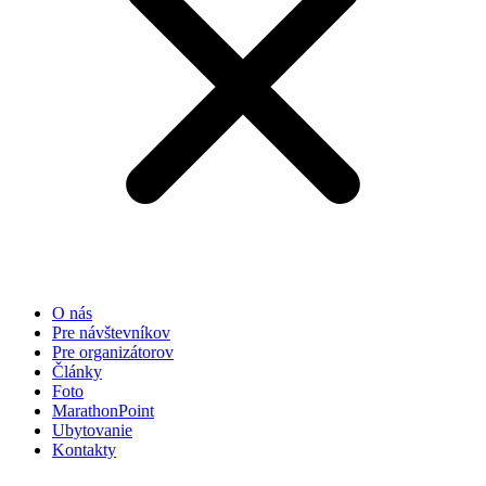
O nás
Pre návštevníkov
Pre organizátorov
Články
Foto
MarathonPoint
Ubytovanie
Kontakty