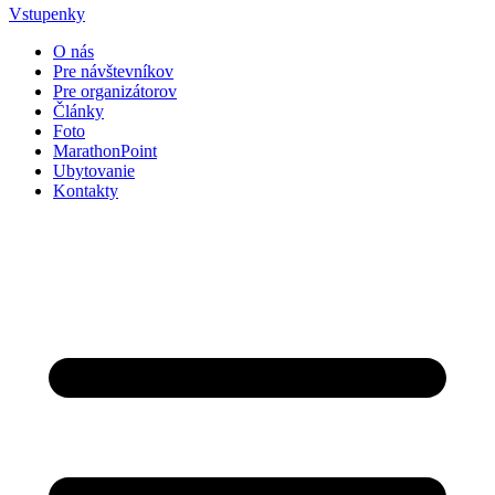
Vstupenky
O nás
Pre návštevníkov
Pre organizátorov
Články
Foto
MarathonPoint
Ubytovanie
Kontakty