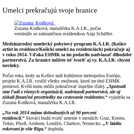
Umelci prekračujú svoje hranice
Zuzana Kotíková, manažérka K.A.I.R., počas
vernisáže so zahraničnou rezidentkou Anja Schäffer.
Medzinárodný umelecký pobytový program K.A.I.R. (Košice
artist in residence/Košickí umelci na rezidenciách) pokračuje aj
v roku 2014.
Vďaka EHMK sa im podarilo nadviazať dlhodobé
partnerstvá. Za hranice môžete ísť tvoriť aj vy. K.A.I.R. chystá
novinky.
Počas roka, kedy sa Košice stali kultúrnou metropolou Európy,
projekt K.A.I.R. využil všetky možnosti, ktoré im titul EHMK
priniesol. Kvôli tomu môžu pokračovať úspešne ďalej.
„Spoznali
sme ľudí z rôznych organizácií, nadviazali partnerstvá, ale aj
získali finančné prostriedky na cestovanie rezidentov,“
vyjadrila sa
Zuzana Kotíková, manažérka K.A.I.R.
„Na rok 2014 máme dohodnutých už 90 percent
rezidencií.“
Slováci budú tvoriť umenie v mestách: Graz, Krems,
Tokio, Plzeň, Arnhem, Londýn, Charkov, Nemecko.
„V štádiu
rokovaní je ešte Riga,“
doplnila.