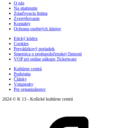
O nás
Na stiahnutie
Zriaďovacia listina
Zverejňovanie
Kontakty
Ochrana osobných údajov
Etický kódex
Cookies
Prevádzkový poriadok
Smernica o protispoločenskej činnosti
VOP pri online nákupe Ticketware
Kultúrne centrá
Podujatia
Články
Vstupenky
Pre organizátorov
2024 © K 13 - Košické kultúrne centrá