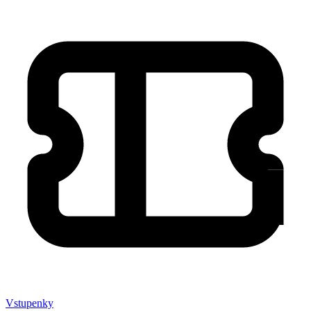
Marketing
Zdieľaním
svojich
záujmov a
správania
počas návštevy
našej stránky
zvyšujete šancu
na zobrazenie
kvalitnejšie
prispôsobeného
obsahu a
ponúk.
Vstupenky