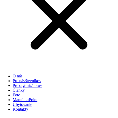
základe
spôsobu
používania
webovej
stránky.
Používateľská
spokojnosť
Aby naša
stránka počas
vašej návštevy
fungovala čo
najlepšie. Ak
tieto súbory
O nás
cookie
Pre návštevníkov
odmietnete,
Pre organizátorov
niektoré
Články
funkcie z
Foto
webovej
MarathonPoint
stránky zmiznú.
Ubytovanie
Kontakty