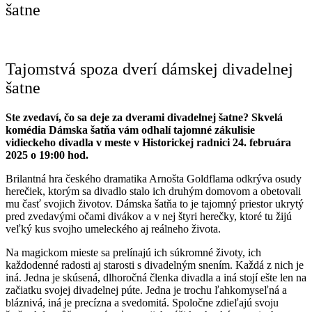
šatne
Tajomstvá spoza dverí dámskej divadelnej
šatne
Ste zvedaví, čo sa deje za dverami divadelnej šatne? Skvelá
komédia Dámska šatňa vám odhalí tajomné zákulisie
vidieckeho divadla v meste v Historickej radnici 24. februára
2025 o 19:00 hod.
Brilantná hra českého dramatika Arnošta Goldflama odkrýva osudy
herečiek, ktorým sa divadlo stalo ich druhým domovom a obetovali
mu časť svojich životov. Dámska šatňa to je tajomný priestor ukrytý
pred zvedavými očami divákov a v nej štyri herečky, ktoré tu žijú
veľký kus svojho umeleckého aj reálneho života.
Na magickom mieste sa prelínajú ich súkromné životy, ich
každodenné radosti aj starosti s divadelným snením. Každá z nich je
iná. Jedna je skúsená, dlhoročná členka divadla a iná stojí ešte len na
začiatku svojej divadelnej púte. Jedna je trochu ľahkomyseľná a
bláznivá, iná je precízna a svedomitá. Spoločne zdieľajú svoju