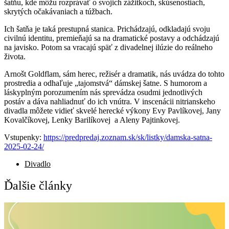
šatňu, kde môžu rozprávať o svojich zážitkoch, skúsenostiach,
skrytých očakávaniach a túžbach.
Ich šatňa je taká prestupná stanica. Prichádzajú, odkladajú svoju
civilnú identitu, premieňajú sa na dramatické postavy a odchádzajú
na javisko. Potom sa vracajú späť z divadelnej ilúzie do reálneho
života.
Arnošt Goldflam, sám herec, režisér a dramatik, nás uvádza do tohto
prostredia a odhaľuje „tajomstvá“ dámskej šatne. S humorom a
láskyplným porozumením nás sprevádza osudmi jednotlivých
postáv a dáva nahliadnuť do ich vnútra. V inscenácii nitrianskeho
divadla môžete vidieť skvelé herecké výkony Evy Pavlíkovej, Jany
Kovalčíkovej, Lenky Barilíkovej a Aleny Pajtinkovej.
Vstupenky:
https://predpredaj.zoznam.sk/sk/listky/damska-satna-
2025-02-24/
Divadlo
Ďalšie články