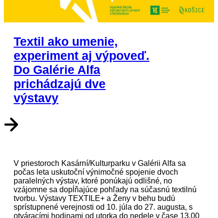
Textil ako umenie,
experiment aj výpoveď.
Do Galérie Alfa
prichádzajú dve
výstavy
V priestoroch Kasární/Kulturparku v Galérii Alfa sa
počas leta uskutoční výnimočné spojenie dvoch
paralelných výstav, ktoré ponúkajú odlišné, no
vzájomne sa dopĺňajúce pohľady na súčasnú textilnú
tvorbu. Výstavy TEXTILE+ a Ženy v behu budú
sprístupnené verejnosti od 10. júla do 27. augusta, s
otváracími hodinami od utorka do nedele v čase 13.00