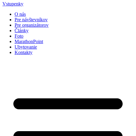
Vstupenky
O nás
Pre návštevníkov
Pre organizátorov
Články
Foto
MarathonPoint
Ubytovanie
Kontakty