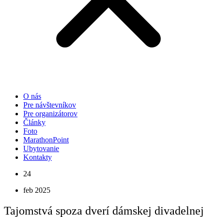
O nás
Pre návštevníkov
Pre organizátorov
Články
Foto
MarathonPoint
Ubytovanie
Kontakty
24
feb 2025
Tajomstvá spoza dverí dámskej divadelnej