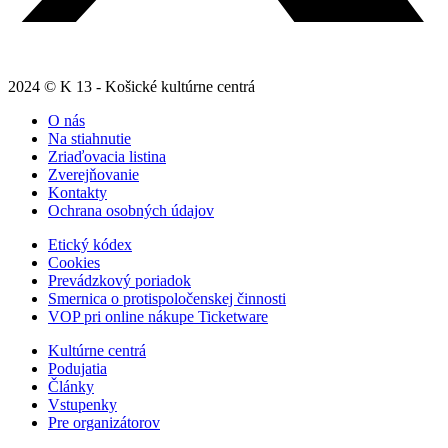
2024 © K 13 - Košické kultúrne centrá
O nás
Na stiahnutie
Zriaďovacia listina
Zverejňovanie
Kontakty
Ochrana osobných údajov
Etický kódex
Cookies
Prevádzkový poriadok
Smernica o protispoločenskej činnosti
VOP pri online nákupe Ticketware
Kultúrne centrá
Podujatia
Články
Vstupenky
Pre organizátorov