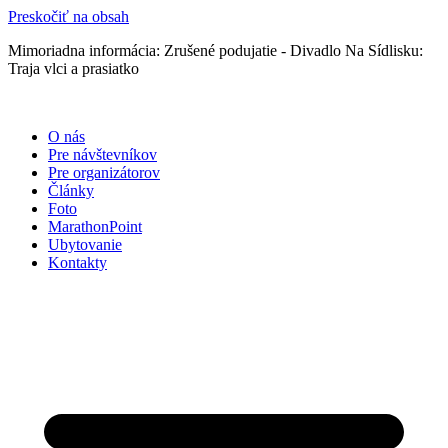
Preskočiť na obsah
Mimoriadna informácia: Zrušené podujatie - Divadlo Na Sídlisku:
Traja vlci a prasiatko
O nás
Pre návštevníkov
Pre organizátorov
Články
Foto
MarathonPoint
Ubytovanie
Kontakty