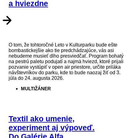
a hviezdne
O tom, že tohtoročné Leto v Kulturparku bude ešte
bombastickejšie ako tie predchádzajúce, vás asi
nebudeme musieť dlho presviedčať. Program bohatý
na pestrú paletu podujatí a najmä hviezd, ktoré prijali
pozvanie vystúpiť v open air priestore, určite priláka
návštevníkov do parku, kde to bude naozaj žiť od 3.
júla do 24. augusta 2026.
MULTIŽÁNER
Textil ako umenie,
experiment aj výpoveď.
Do Galérie Alfa