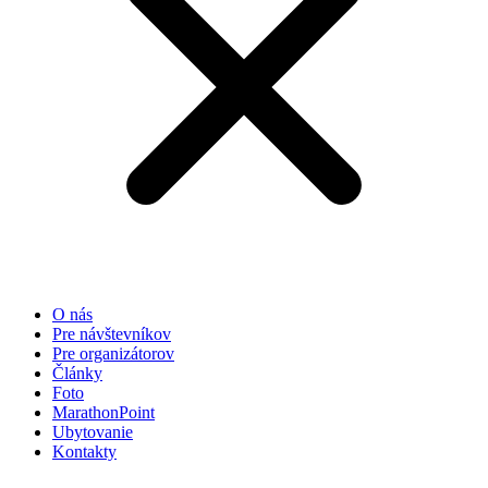
O nás
Pre návštevníkov
Pre organizátorov
Články
Foto
MarathonPoint
Ubytovanie
Kontakty