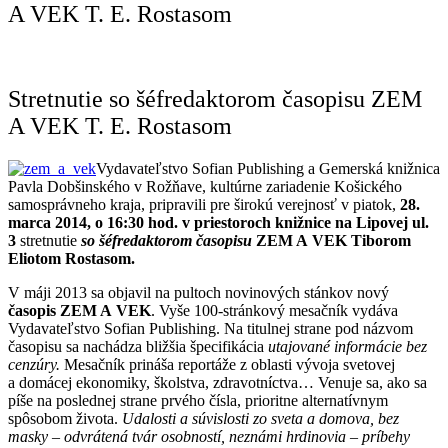
A VEK T. E. Rostasom
Stretnutie so šéfredaktorom časopisu ZEM
A VEK T. E. Rostasom
Vydavateľstvo Sofian Publishing a Gemerská knižnica
Pavla Dobšinského v Rožňave, kultúrne zariadenie Košického
samosprávneho kraja, pripravili pre širokú verejnosť v piatok,
28.
marca
2014, o 16:30 hod. v priestoroch knižnice na Lipovej ul.
3
stretnutie
so šéfredaktorom časopisu
ZEM A VEK
Tiborom
Eliotom Rostasom.
V máji 2013 sa objavil na pultoch novinových stánkov nový
časopis ZEM A VEK
. Vyše 100-stránkový mesačník vydáva
Vydavateľstvo Sofian Publishing. Na titulnej strane pod názvom
časopisu sa nachádza bližšia špecifikácia
utajované informácie bez
cenzúry.
Mesačník prináša reportáže z oblasti vývoja svetovej
a domácej ekonomiky, školstva, zdravotníctva… Venuje sa, ako sa
píše na poslednej strane prvého čísla, prioritne alternatívnym
spôsobom života.
Udalosti a súvislosti zo sveta a domova, bez
masky – odvrátená tvár osobností, neznámi hrdinovia – príbehy