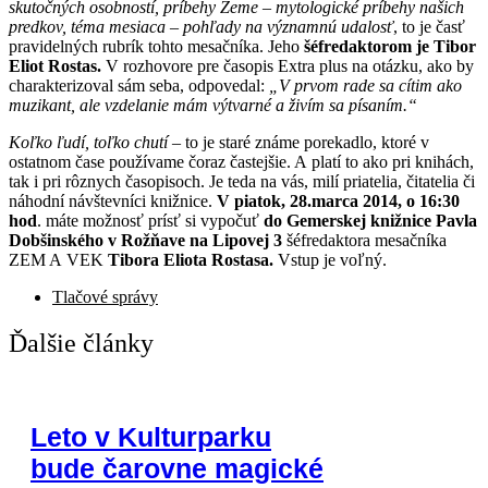
skutočných osobností, príbehy Zeme – mytologické príbehy našich
predkov, téma mesiaca – pohľady na významnú udalosť
, to je časť
pravidelných rubrík tohto mesačníka. Jeho
šéfredaktorom je Tibor
Eliot Rostas.
V rozhovore pre časopis Extra plus na otázku, ako by
charakterizoval sám seba, odpovedal:
„V prvom rade sa cítim ako
muzikant, ale vzdelanie mám výtvarné a živím sa písaním.“
Koľko ľudí, toľko chutí
– to je staré známe porekadlo, ktoré v
ostatnom čase používame čoraz častejšie. A platí to ako pri knihách,
tak i pri rôznych časopisoch. Je teda na vás, milí priatelia, čitatelia či
náhodní návštevníci knižnice.
V piatok, 28.marca 2014, o 16:30
hod
. máte možnosť prísť si vypočuť
do Gemerskej knižnice Pavla
Dobšinského v Rožňave na Lipovej 3
šéfredaktora mesačníka
ZEM A VEK
Tibora Eliota Rostasa.
Vstup je voľný.
Tlačové správy
Ďalšie články
Leto v Kulturparku
bude čarovne magické