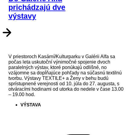
prichádzajú dve
výstavy
V priestoroch Kasární/Kulturparku v Galérii Alfa sa
počas leta uskutoční výnimočné spojenie dvoch
paralelných výstav, ktoré ponúkajú odlišné, no
vzájomne sa dopĺňajúce pohľady na súčasnú textilnú
tvorbu. Výstavy TEXTILE+ a Ženy v behu budú
sprístupnené verejnosti od 10. júla do 27. augusta, s
otváracími hodinami od utorka do nedele v čase 13.00
– 19.00 hod.
VÝSTAVA