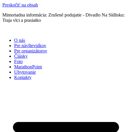
Preskočiť na obsah
Mimoriadna informácia: Zrušené podujatie - Divadlo Na Sídlisku:
Traja vlci a prasiatko
O nás
Pre návštevníkov
Pre organizátorov
Články
Foto
MarathonPoint
Ubytovanie
Kontakty