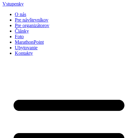
Vstupenky
O nás
Pre návštevníkov
Pre organizátorov
Články
Foto
MarathonPoint
Ubytovanie
Kontakty