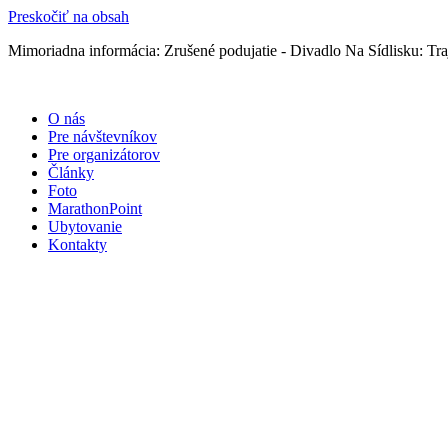
Preskočiť na obsah
Mimoriadna informácia: Zrušené podujatie - Divadlo Na Sídlisku: Traj
O nás
Pre návštevníkov
Pre organizátorov
Články
Foto
MarathonPoint
Ubytovanie
Kontakty