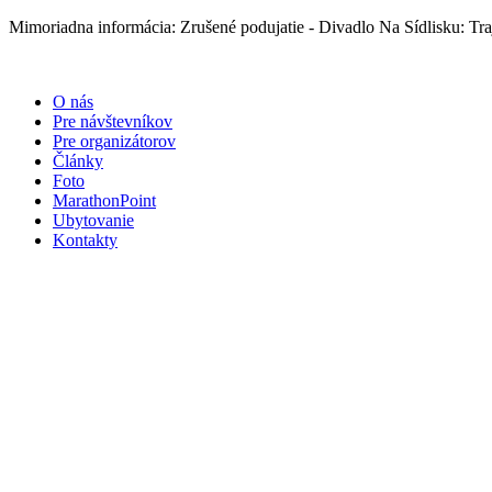
Preskočiť
Mimoriadna informácia: Zrušené podujatie - Divadlo Na Sídlisku: Traj
na
obsah
O nás
Pre návštevníkov
Pre organizátorov
Články
Foto
MarathonPoint
Ubytovanie
Kontakty