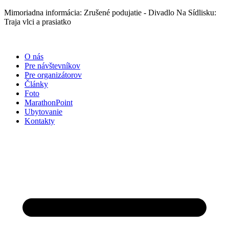
Preskočiť
Mimoriadna informácia: Zrušené podujatie - Divadlo Na Sídlisku:
na
Traja vlci a prasiatko
obsah
O nás
Pre návštevníkov
Pre organizátorov
Články
Foto
MarathonPoint
Ubytovanie
Kontakty