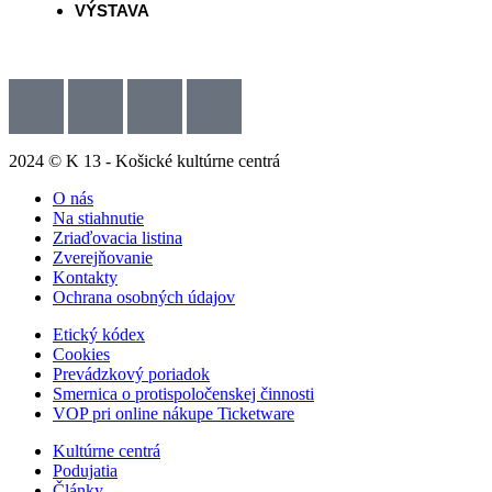
VÝSTAVA
2024 © K 13 - Košické kultúrne centrá
O nás
Na stiahnutie
Zriaďovacia listina
Zverejňovanie
Kontakty
Ochrana osobných údajov
Etický kódex
Cookies
Prevádzkový poriadok
Smernica o protispoločenskej činnosti
VOP pri online nákupe Ticketware
Kultúrne centrá
Podujatia
Články