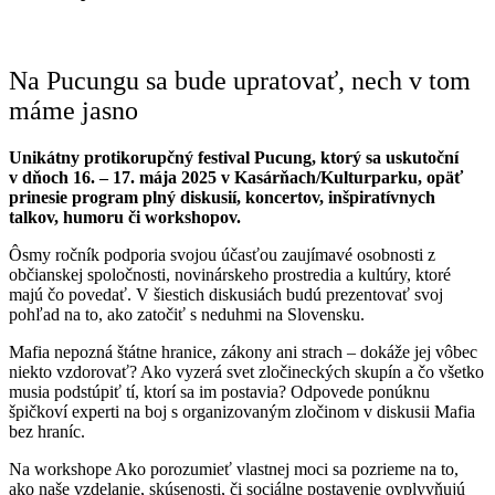
Na Pucungu sa bude upratovať, nech v tom
máme jasno
Unikátny protikorupčný festival Pucung, ktorý sa uskutoční
v dňoch 16. – 17. mája 2025 v Kasárňach/Kulturparku, opäť
prinesie program plný diskusií, koncertov, inšpiratívnych
talkov, humoru či workshopov.
Ôsmy ročník podporia svojou účasťou zaujímavé osobnosti z
občianskej spoločnosti, novinárskeho prostredia a kultúry, ktoré
majú čo povedať. V šiestich diskusiách budú prezentovať svoj
pohľad na to, ako zatočiť s neduhmi na Slovensku.
Mafia nepozná štátne hranice, zákony ani strach – dokáže jej vôbec
niekto vzdorovať? Ako vyzerá svet zločineckých skupín a čo všetko
musia podstúpiť tí, ktorí sa im postavia? Odpovede ponúknu
špičkoví experti na boj s organizovaným zločinom v diskusii Mafia
bez hraníc.
Na workshope Ako porozumieť vlastnej moci sa pozrieme na to,
ako naše vzdelanie, skúsenosti, či sociálne postavenie ovplyvňujú