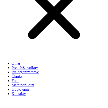
O nás
Pre návštevníkov
Pre organizátorov
Články
Foto
MarathonPoint
Ubytovanie
Kontakty