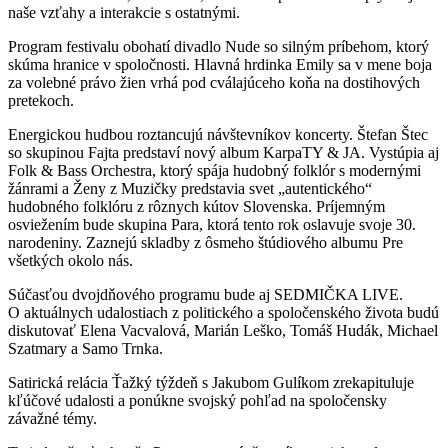
naše vzťahy a interakcie s ostatnými.
Program festivalu obohatí divadlo Nude so silným príbehom, ktorý
skúma hranice v spoločnosti. Hlavná hrdinka Emily sa v mene boja
za volebné právo žien vrhá pod cválajúceho koňa na dostihových
pretekoch.
Energickou hudbou roztancujú návštevníkov koncerty. Štefan Štec
so skupinou Fajta predstaví nový album KarpaTY & JA. Vystúpia aj
Folk & Bass Orchestra, ktorý spája hudobný folklór s modernými
žánrami a Ženy z Muzičky predstavia svet „autentického“
hudobného folklóru z rôznych kútov Slovenska. Príjemným
osviežením bude skupina Para, ktorá tento rok oslavuje svoje 30.
narodeniny. Zaznejú skladby z ôsmeho štúdiového albumu Pre
všetkých okolo nás.
Súčasťou dvojdňového programu bude aj SEDMIČKA LIVE.
O aktuálnych udalostiach z politického a spoločenského života budú
diskutovať Elena Vacvalová, Marián Leško, Tomáš Hudák, Michael
Szatmary a Samo Trnka.
Satirická relácia Ťažký týždeň s Jakubom Gulíkom zrekapituluje
kľúčové udalosti a ponúkne svojský pohľad na spoločensky
závažné témy.