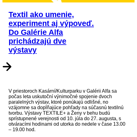
Textil ako umenie,
experiment aj výpoveď.
Do Galérie Alfa
prichádzajú dve
výstavy
V priestoroch Kasární/Kulturparku v Galérii Alfa sa
počas leta uskutoční výnimočné spojenie dvoch
paralelných výstav, ktoré ponúkajú odlišné, no
vzájomne sa dopĺňajúce pohľady na súčasnú textilnú
tvorbu. Výstavy TEXTILE+ a Ženy v behu budú
sprístupnené verejnosti od 10. júla do 27. augusta, s
otváracími hodinami od utorka do nedele v čase 13.00
– 19.00 hod.