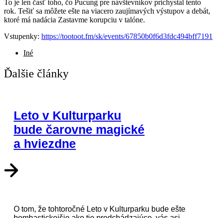
To je len časť toho, čo Pucung pre návštevníkov prichystal tento
rok. Tešiť sa môžete ešte na viacero zaujímavých výstupov a debát,
ktoré má nadácia Zastavme korupciu v talóne.
Vstupenky:
https://tootoot.fm/sk/events/67850b0f6d3fdc494bff7191
Iné
Ďalšie články
Leto v Kulturparku
bude čarovne magické
a hviezdne
O tom, že tohtoročné Leto v Kulturparku bude ešte
bombastickejšie ako tie predchádzajúce, vás asi