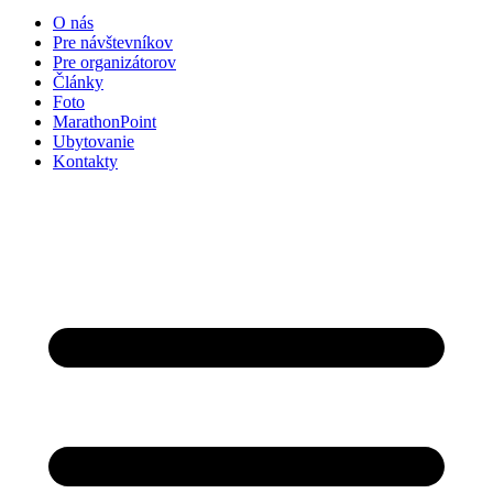
O nás
Pre návštevníkov
Pre organizátorov
Články
Foto
MarathonPoint
Ubytovanie
Kontakty