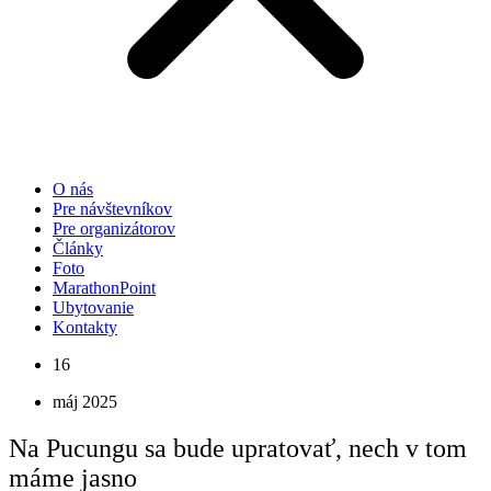
O nás
Pre návštevníkov
Pre organizátorov
Články
Foto
MarathonPoint
Ubytovanie
Kontakty
16
máj 2025
Na Pucungu sa bude upratovať, nech v tom
máme jasno