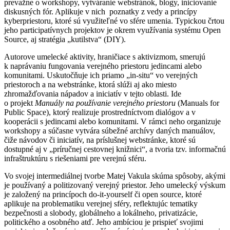
prevažne o workshopy, vytváranie webstránok, blogy, iniciovanie
diskusných fór. Aplikuje v nich poznatky z vedy a princípy
kyberpriestoru, ktoré sú využiteľné vo sfére umenia. Typickou črtou
jeho participatívnych projektov je okrem využívania systému Open
Source, aj stratégia „kutilstva“ (DIY).
Autorove umelecké aktivity, hraničiace s aktivizmom, smerujú
k naprávaniu fungovania verejného priestoru jedincami alebo
komunitami. Uskutočňuje ich priamo „in-situ“ vo verejných
priestoroch a na webstránke, ktorá slúži aj ako miesto
zhromažďovania nápadov a iniciatív v tejto oblasti. Ide
o projekt
Manuály na používanie verejného priestoru
(Manuals for
Public Space), ktorý realizuje prostredníctvom dialógov a v
kooperácii s jedincami alebo komunitami. V rámci neho organizuje
workshopy a súčasne vytvára súbežné archívy daných manuálov,
čiže návodov či iniciatív, na príslušnej webstránke, ktoré sú
dostupné aj v „príručnej cestovnej knižnici“, a tvoria tzv. informačnú
infraštruktúru s riešeniami pre verejnú sféru.
Vo svojej intermediálnej tvorbe Matej Vakula skúma spôsoby, akými
je používaný a politizovaný verejný priestor. Jeho umelecký výskum
je založený na princípoch do-it-yourself či open source, ktoré
aplikuje na problematiku verejnej sféry, reflektujúc tematiky
bezpečnosti a slobody, globálneho a lokálneho, privatizácie,
politického a osobného atď. Jeho ambíciou je prispieť svojimi