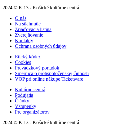
2024 © K 13 - Košické kultúrne centrá
O nás
Na stiahnutie
Zriaďovacia listina
Zverejňovanie
Kontakty
Ochrana osobných údajov
Etický kódex
Cookies
Prevádzkový poriadok
Smernica o protispoločenskej činnosti
VOP pri online nákupe Ticketware
Kultúrne centrá
Podujatia
Články
Vstupenky
Pre organizátorov
2024 © K 13 - Košické kultúrne centrá