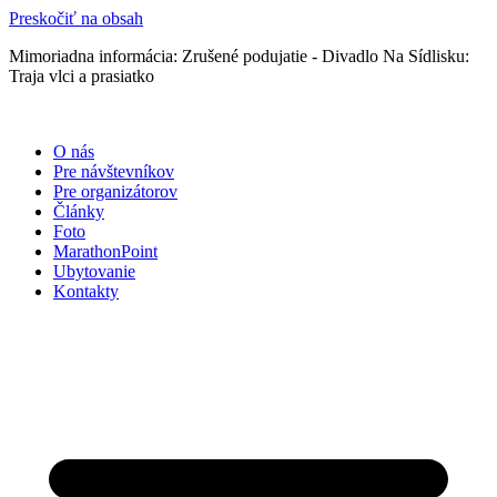
Preskočiť na obsah
Mimoriadna informácia: Zrušené podujatie - Divadlo Na Sídlisku:
Traja vlci a prasiatko
O nás
Pre návštevníkov
Pre organizátorov
Články
Foto
MarathonPoint
Ubytovanie
Kontakty