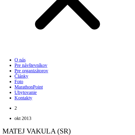
O nás
Pre návštevníkov
Pre organizátorov
Články
Foto
MarathonPoint
Ubytovanie
Kontakty
2
okt 2013
MATEJ VAKULA (SR)