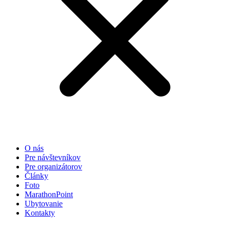
O nás
Pre návštevníkov
Pre organizátorov
Články
Foto
MarathonPoint
Ubytovanie
Kontakty