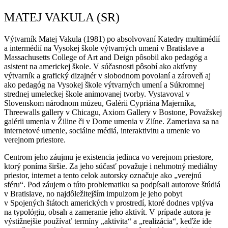
MATEJ VAKULA (SR)
Výtvarník Matej Vakula (1981) po absolvovaní Katedry multimédií
a intermédií na Vysokej škole výtvarných umení v Bratislave a
Massachusetts College of Art and Deign pôsobil ako pedagóg a
asistent na americkej škole. V súčasnosti pôsobí ako aktívny
výtvarník a grafický dizajnér v slobodnom povolaní a zároveň aj
ako pedagóg na Vysokej škole výtvarných umení a Súkromnej
strednej umeleckej škole animovanej tvorby. Vystavoval v
Slovenskom národnom múzeu, Galérii Cypriána Majerníka,
Threewalls gallery v Chicagu, Axiom Gallery v Bostone, Považskej
galérii umenia v Žiline či v Dome umenia v Zlíne. Zameriava sa na
internetové umenie, sociálne médiá, interaktivitu a umenie vo
verejnom priestore.
Centrom jeho záujmu je existencia jedinca vo verejnom priestore,
ktorý poníma širšie. Za jeho súčasť považuje i nehmotný mediálny
priestor, internet a tento celok autorsky označuje ako „verejnú
sféru“. Pod záujem o túto problematiku sa podpísali autorove štúdiá
v Bratislave, no najdôležitejším impulzom je jeho pobyt
v Spojených štátoch amerických v prostredí, ktoré dodnes vplýva
na typológiu, obsah a zameranie jeho aktivít. V prípade autora je
výstižnejšie používať termíny „aktivita“ a „realizácia“, keďže ide