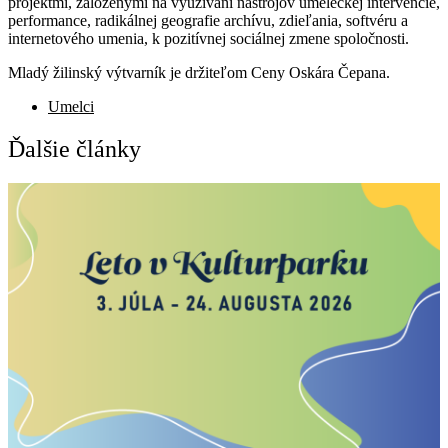
projektmi, založenými na využívaní nástrojov umeleckej intervencie,
performance, radikálnej geografie archívu, zdieľania, softvéru a
internetového umenia, k pozitívnej sociálnej zmene spoločnosti.
Mladý žilinský výtvarník je držiteľom Ceny Oskára Čepana.
Umelci
Ďalšie články