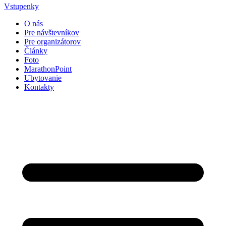
Vstupenky
O nás
Pre návštevníkov
Pre organizátorov
Články
Foto
MarathonPoint
Ubytovanie
Kontakty