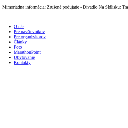
Preskočiť
Mimoriadna informácia: Zrušené podujatie - Divadlo Na Sídlisku: Traj
na
obsah
O nás
Pre návštevníkov
Pre organizátorov
Články
Foto
MarathonPoint
Ubytovanie
Kontakty