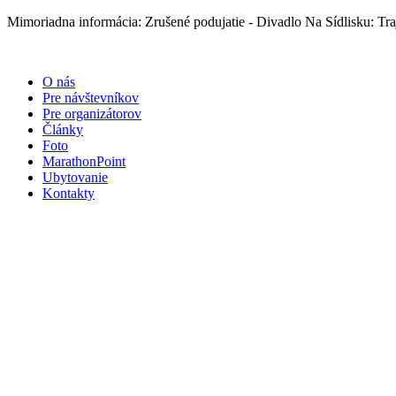
Preskočiť
Mimoriadna informácia: Zrušené podujatie - Divadlo Na Sídlisku: Traj
na
obsah
O nás
Pre návštevníkov
Pre organizátorov
Články
Foto
MarathonPoint
Ubytovanie
Kontakty