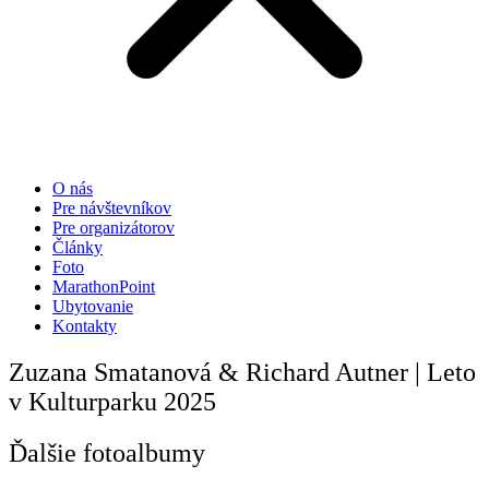
O nás
Pre návštevníkov
Pre organizátorov
Články
Foto
MarathonPoint
Ubytovanie
Kontakty
Zuzana Smatanová & Richard Autner | Leto
v Kulturparku 2025
Ďalšie fotoalbumy