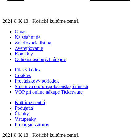
2024 © K 13 - Košické kultúrne centrá
O nás
Na stiahnutie
Zriaďovacia listina
Zverejňovanie
Kontakty
Ochrana osobných údajov
Etický kódex
Cookies
Prevádzkový poriadok
Smernica o protispoločenskej činnosti
VOP pri online nákupe Ticketware
Kultúrne centrá
Podujatia
Články
Vstupenky
Pre organizátorov
2024 © K 13 - Košické kultúrne centrá