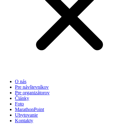
O nás
Pre návštevníkov
Pre organizátorov
Články
Foto
MarathonPoint
Ubytovanie
Kontakty