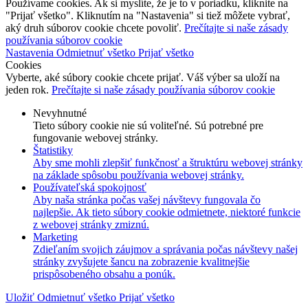
Používame cookies. Ak si myslíte, že je to v poriadku, kliknite na
"Prijať všetko". Kliknutím na "Nastavenia" si tiež môžete vybrať,
aký druh súborov cookie chcete povoliť.
Prečítajte si naše zásady
používania súborov cookie
Nastavenia
Odmietnuť všetko
Prijať všetko
Cookies
Vyberte, aké súbory cookie chcete prijať. Váš výber sa uloží na
jeden rok.
Prečítajte si naše zásady používania súborov cookie
Nevyhnutné
Tieto súbory cookie nie sú voliteľné. Sú potrebné pre
fungovanie webovej stránky.
Štatistiky
Aby sme mohli zlepšiť funkčnosť a štruktúru webovej stránky
na základe spôsobu používania webovej stránky.
Používateľská spokojnosť
Aby naša stránka počas vašej návštevy fungovala čo
najlepšie. Ak tieto súbory cookie odmietnete, niektoré funkcie
z webovej stránky zmiznú.
Marketing
Zdieľaním svojich záujmov a správania počas návštevy našej
stránky zvyšujete šancu na zobrazenie kvalitnejšie
prispôsobeného obsahu a ponúk.
Uložiť
Odmietnuť všetko
Prijať všetko