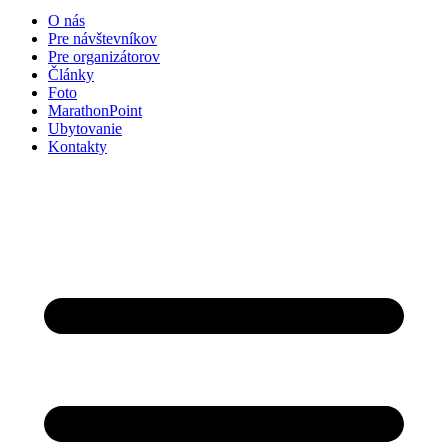
O nás
Pre návštevníkov
Pre organizátorov
Články
Foto
MarathonPoint
Ubytovanie
Kontakty