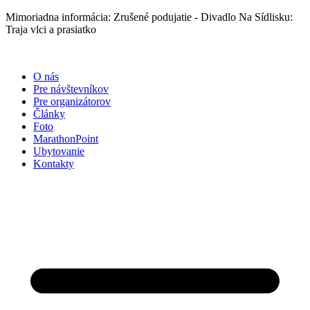
Preskočiť
Mimoriadna informácia: Zrušené podujatie - Divadlo Na Sídlisku:
na
Traja vlci a prasiatko
obsah
O nás
Pre návštevníkov
Pre organizátorov
Články
Foto
MarathonPoint
Ubytovanie
Kontakty