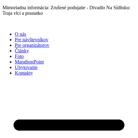
Preskočiť
Mimoriadna informácia: Zrušené podujatie - Divadlo Na Sídlisku:
na
Traja vlci a prasiatko
obsah
O nás
Pre návštevníkov
Pre organizátorov
Články
Foto
MarathonPoint
Ubytovanie
Kontakty