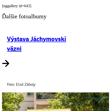
[nggallery id=643]
Ďalšie fotoalbumy
Výstava Jáchymovskí
väzni
Foto: Eliot Záboly