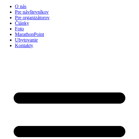
O nás
Pre návštevníkov
Pre organizátorov
Články
Foto
MarathonPoint
Ubytovanie
Kontakty