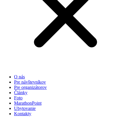
O nás
Pre návštevníkov
Pre organizátorov
Články
Foto
MarathonPoint
Ubytovanie
Kontakty