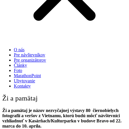
O nás
Pre návštevníkov
Pre organizátorov
Články
Foto
MarathonPoint
Ubytovanie
Kontakty
Ži a pamätaj
Ži a pamätaj je názov nezvyčajnej výstavy 80 čiernobielych
fotografií a veršov z Vietnamu, ktorú budú môcť návštevníci
vzhliadnuť v Kasárňach/Kulturparku v budove Bravo od 22.
marca do 10. apríla.