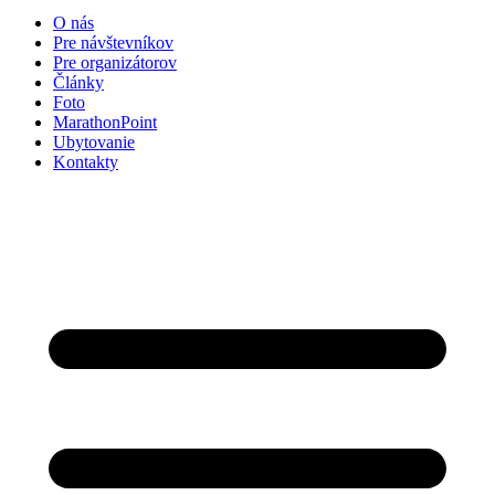
O nás
Pre návštevníkov
Pre organizátorov
Články
Foto
MarathonPoint
Ubytovanie
Kontakty