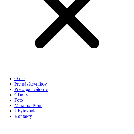
O nás
Pre návštevníkov
Pre organizátorov
Články
Foto
MarathonPoint
Ubytovanie
Kontakty