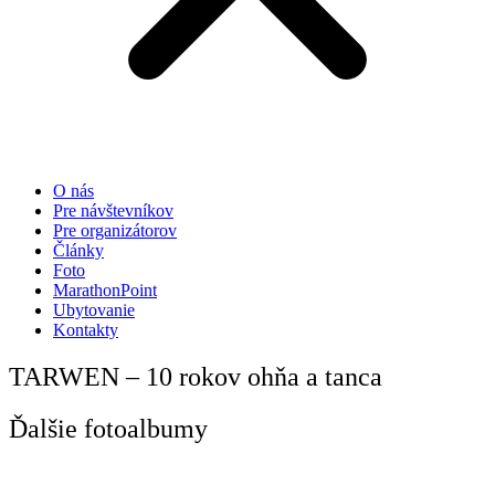
O nás
Pre návštevníkov
Pre organizátorov
Články
Foto
MarathonPoint
Ubytovanie
Kontakty
TARWEN – 10 rokov ohňa a tanca
Ďalšie fotoalbumy