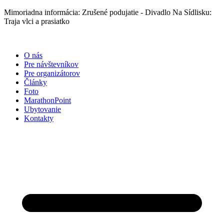
Preskočiť
Mimoriadna informácia: Zrušené podujatie - Divadlo Na Sídlisku:
na
Traja vlci a prasiatko
obsah
O nás
Pre návštevníkov
Pre organizátorov
Články
Foto
MarathonPoint
Ubytovanie
Kontakty