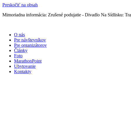
Preskočiť na obsah
Mimoriadna informácia: Zrušené podujatie - Divadlo Na Sídlisku: Traj
O nás
Pre návštevníkov
Pre organizátorov
Články
Foto
MarathonPoint
Ubytovanie
Kontakty