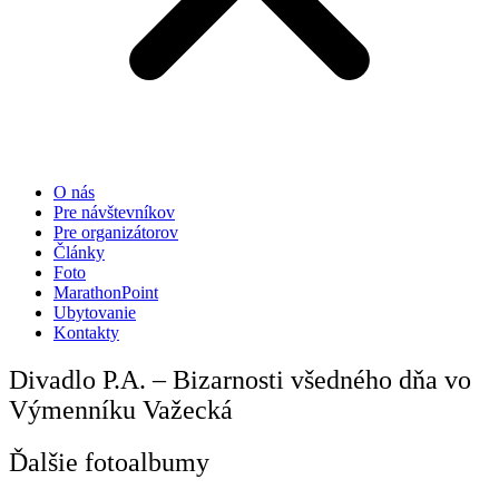
O nás
Pre návštevníkov
Pre organizátorov
Články
Foto
MarathonPoint
Ubytovanie
Kontakty
Divadlo P.A. – Bizarnosti všedného dňa vo
Výmenníku Važecká
Ďalšie fotoalbumy