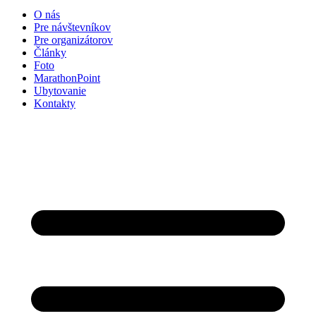
O nás
Pre návštevníkov
Pre organizátorov
Články
Foto
MarathonPoint
Ubytovanie
Kontakty