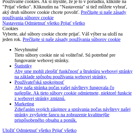
Používame cookies. Ak si myslíte, že je to v poriadku, kliknite na
"Prijať všetko". Kliknutím na "Nastavenia" si tiež môžete vybrať,
aký druh súborov cookie chcete povoliť.
Prečítajte si naše zásady
používania súborov cookie
Nastavenia
Odmietnuť všetko
Prijať všetko
Cookies
Vyberte, aké súbory cookie chcete prijať. Váš výber sa uloží na
jeden rok.
Prečítajte si naše zásady používania súborov cookie
Nevyhnutné
Tieto súbory cookie nie sú voliteľné. Sú potrebné pre
fungovanie webovej stránky.
Štatistiky
Aby sme mohli zlepšiť funkčnosť a štruktúru webovej stránky
na základe spôsobu používania webovej stránky.
Používateľská spokojnosť
Aby naša stránka počas vašej návštevy fungovala čo
najlepšie. Ak tieto súbory cookie odmietnete, niektoré funkcie
z webovej stránky zmiznú.
Marketing
Zdieľaním svojich záujmov a správania počas návštevy našej
stránky zvyšujete šancu na zobrazenie kvalitnejšie
prispôsobeného obsahu a ponúk.
Uložiť
Odmietnuť všetko
Prijať všetko