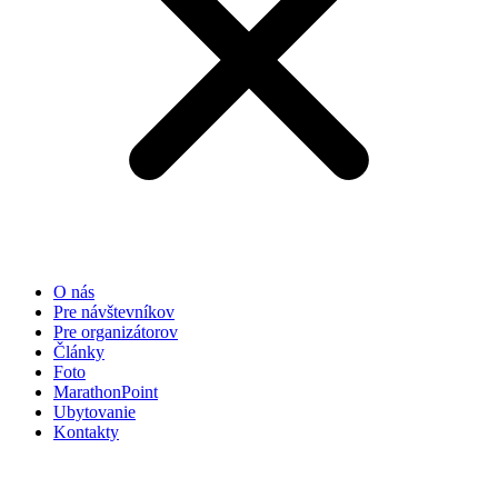
O nás
Pre návštevníkov
Pre organizátorov
Články
Foto
MarathonPoint
Ubytovanie
Kontakty