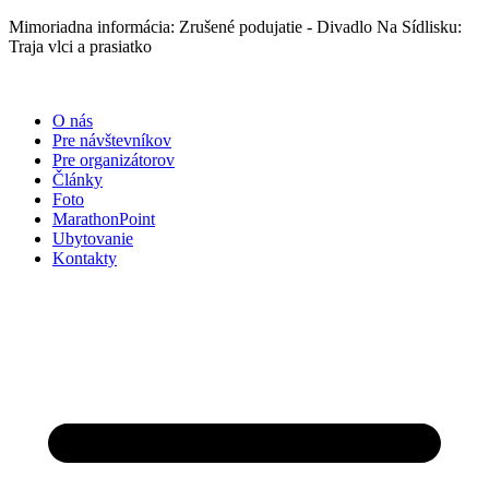
Preskočiť
Mimoriadna informácia: Zrušené podujatie - Divadlo Na Sídlisku:
na
Traja vlci a prasiatko
obsah
O nás
Pre návštevníkov
Pre organizátorov
Články
Foto
MarathonPoint
Ubytovanie
Kontakty