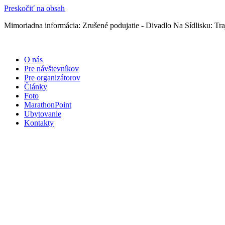
Preskočiť na obsah
Mimoriadna informácia: Zrušené podujatie - Divadlo Na Sídlisku: Traj
O nás
Pre návštevníkov
Pre organizátorov
Články
Foto
MarathonPoint
Ubytovanie
Kontakty