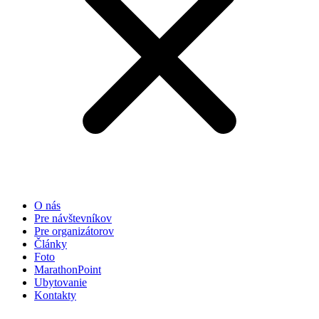
O nás
Pre návštevníkov
Pre organizátorov
Články
Foto
MarathonPoint
Ubytovanie
Kontakty