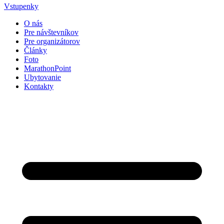
Vstupenky
O nás
Pre návštevníkov
Pre organizátorov
Články
Foto
MarathonPoint
Ubytovanie
Kontakty