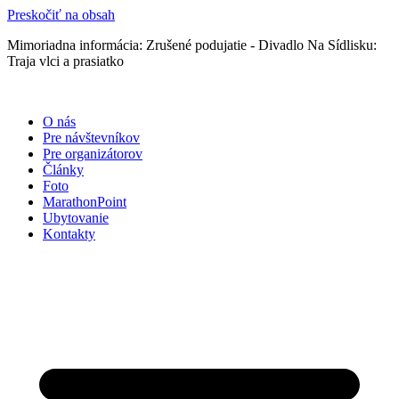
Preskočiť na obsah
Mimoriadna informácia: Zrušené podujatie - Divadlo Na Sídlisku:
Traja vlci a prasiatko
O nás
Pre návštevníkov
Pre organizátorov
Články
Foto
MarathonPoint
Ubytovanie
Kontakty