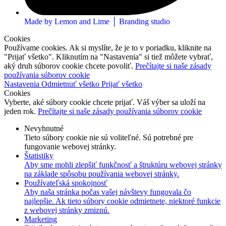
Made by Lemon and Lime │ Branding studio
Cookies
Používame cookies. Ak si myslíte, že je to v poriadku, kliknite na
"Prijať všetko". Kliknutím na "Nastavenia" si tiež môžete vybrať,
aký druh súborov cookie chcete povoliť.
Prečítajte si naše zásady
používania súborov cookie
Nastavenia
Odmietnuť všetko
Prijať všetko
Cookies
Vyberte, aké súbory cookie chcete prijať. Váš výber sa uloží na
jeden rok.
Prečítajte si naše zásady používania súborov cookie
Nevyhnutné
Tieto súbory cookie nie sú voliteľné. Sú potrebné pre
fungovanie webovej stránky.
Štatistiky
Aby sme mohli zlepšiť funkčnosť a štruktúru webovej stránky
na základe spôsobu používania webovej stránky.
Používateľská spokojnosť
Aby naša stránka počas vašej návštevy fungovala čo
najlepšie. Ak tieto súbory cookie odmietnete, niektoré funkcie
z webovej stránky zmiznú.
Marketing