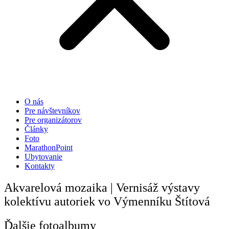
O nás
Pre návštevníkov
Pre organizátorov
Články
Foto
MarathonPoint
Ubytovanie
Kontakty
Akvarelová mozaika | Vernisáž výstavy
kolektívu autoriek vo Výmenníku Štítová
Ďalšie fotoalbumy