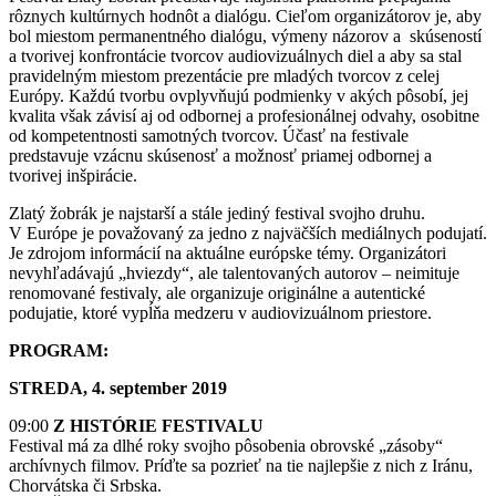
rôznych kultúrnych hodnôt a dialógu. Cieľom organizátorov je, aby
bol miestom permanentného dialógu, výmeny názorov a skúseností
a tvorivej konfrontácie tvorcov audiovizuálnych diel a aby sa stal
pravidelným miestom prezentácie pre mladých tvorcov z celej
Európy. Každú tvorbu ovplyvňujú podmienky v akých pôsobí, jej
kvalita však závisí aj od odbornej a profesionálnej odvahy, osobitne
od kompetentnosti samotných tvorcov. Účasť na festivale
predstavuje vzácnu skúsenosť a možnosť priamej odbornej a
tvorivej inšpirácie.
Zlatý žobrák je najstarší a stále jediný festival svojho druhu.
V Európe je považovaný za jedno z najväčších mediálnych podujatí.
Je zdrojom informácií na aktuálne európske témy. Organizátori
nevyhľadávajú „hviezdy“, ale talentovaných autorov – neimituje
renomované festivaly, ale organizuje originálne a autentické
podujatie, ktoré vypĺňa medzeru v audiovizuálnom priestore.
PROGRAM:
STREDA, 4. september 2019
09:00
Z HISTÓRIE FESTIVALU
Festival má za dlhé roky svojho pôsobenia obrovské „zásoby“
archívnych filmov. Príďte sa pozrieť na tie najlepšie z nich z Iránu,
Chorvátska či Srbska.