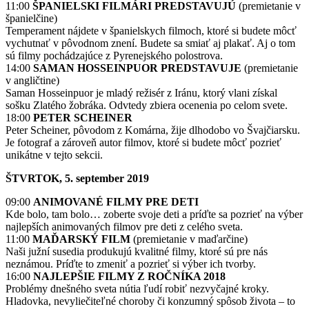
11:00
ŠPANIELSKI FILMÁRI PREDSTAVUJÚ
(premietanie v
španielčine)
Temperament nájdete v španielskych filmoch, ktoré si budete môcť
vychutnať v pôvodnom znení. Budete sa smiať aj plakať. Aj o tom
sú filmy pochádzajúce z Pyrenejského polostrova.
14:00
SAMAN HOSSEINPUOR PREDSTAVUJE
(premietanie
v angličtine)
Saman Hosseinpuor je mladý režisér z Iránu, ktorý vlani získal
sošku Zlatého žobráka. Odvtedy zbiera ocenenia po celom svete.
18:00
PETER SCHEINER
Peter Scheiner, pôvodom z Komárna, žije dlhodobo vo Švajčiarsku.
Je fotograf a zároveň autor filmov, ktoré si budete môcť pozrieť
unikátne v tejto sekcii.
ŠTVRTOK, 5. september 2019
09:00
ANIMOVANÉ FILMY PRE DETI
Kde bolo, tam bolo… zoberte svoje deti a príďte sa pozrieť na výber
najlepších animovaných filmov pre deti z celého sveta.
11:00
MAĎARSKÝ FILM
(premietanie v maďarčine)
Naši južní susedia produkujú kvalitné filmy, ktoré sú pre nás
neznámou. Príďte to zmeniť a pozrieť si výber ich tvorby.
16:00
NAJLEPŠIE FILMY Z ROČNÍKA 2018
Problémy dnešného sveta nútia ľudí robiť nezvyčajné kroky.
Hladovka, nevyliečiteľné choroby či konzumný spôsob života – to