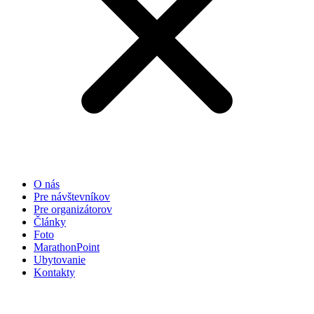
O nás
Pre návštevníkov
Pre organizátorov
Články
Foto
MarathonPoint
Ubytovanie
Kontakty