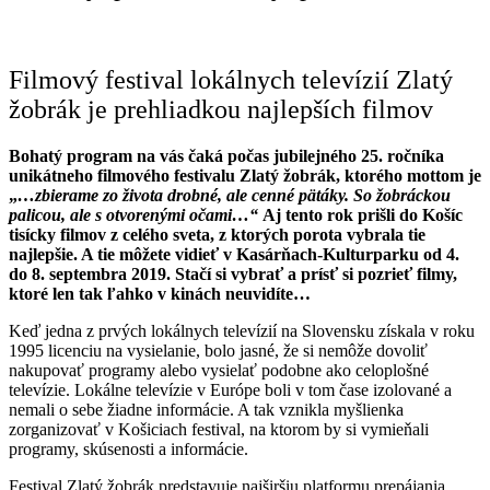
Filmový festival lokálnych televízií Zlatý
žobrák je prehliadkou najlepších filmov
Bohatý program na vás čaká počas jubilejného 25. ročníka
unikátneho filmového festivalu Zlatý žobrák, ktorého mottom je
„
…zbierame zo života drobné, ale cenné pätáky. So žobráckou
palicou, ale s otvorenými očami…“
Aj tento rok prišli do Košíc
tisícky filmov z celého sveta, z ktorých porota vybrala tie
najlepšie. A tie môžete vidieť v Kasárňach-Kulturparku od 4.
do 8. septembra 2019. Stačí si vybrať a prísť si pozrieť filmy,
ktoré len tak ľahko v kinách neuvidíte…
Keď jedna z prvých lokálnych televízií na Slovensku získala v roku
1995 licenciu na vysielanie, bolo jasné, že si nemôže dovoliť
nakupovať programy alebo vysielať podobne ako celoplošné
televízie. Lokálne televízie v Európe boli v tom čase izolované a
nemali o sebe žiadne informácie. A tak vznikla myšlienka
zorganizovať v Košiciach festival, na ktorom by si vymieňali
programy, skúsenosti a informácie.
Festival Zlatý žobrák predstavuje najširšiu platformu prepájania