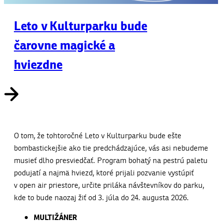
Leto v Kulturparku bude
čarovne magické a
hviezdne
O tom, že tohtoročné Leto v Kulturparku bude ešte
bombastickejšie ako tie predchádzajúce, vás asi nebudeme
musieť dlho presviedčať. Program bohatý na pestrú paletu
podujatí a najmä hviezd, ktoré prijali pozvanie vystúpiť
v open air priestore, určite priláka návštevníkov do parku,
kde to bude naozaj žiť od 3. júla do 24. augusta 2026.
MULTIŽÁNER