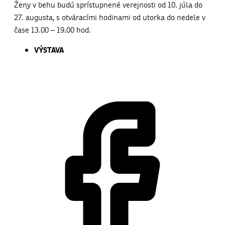
Do Galérie Alfa
prichádzajú dve výstavy
V priestoroch Kasární/Kulturparku v Galérii Alfa sa počas
leta uskutoční výnimočné spojenie dvoch paralelných
výstav, ktoré ponúkajú odlišné, no vzájomne sa dopĺňajúce
pohľady na súčasnú textilnú tvorbu. Výstavy TEXTILE+ a
Ženy v behu budú sprístupnené verejnosti od 10. júla do
27. augusta, s otváracími hodinami od utorka do nedele v
čase 13.00 – 19.00 hod.
VÝSTAVA