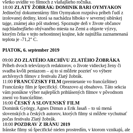
všetko uvidíte vo filmoch z vlaňajšieho ročníka.
18:00
ZLATÝ
ŽOBRÁK: DOMINIK BARI OYMYAKON
Jedinečný dokumentárny film Oymyakon rozpráva príbeh ľudí z
izolovanej dediny, ktorá sa nachádza hlboko v severnej sibírskej
tajge, známej ako pól studenej. Spoznajte deň v živote občanov
najchladnejšieho obývaného miesta na Zemi a objavte výzvy,
ktorým čelia v tejto nehostinnej krajine, kde najnižšia zaznamenaná
teplota je -71,2° C.
PIATOK, 6. september 2019
09:00
ZO ZLATÉHO ARCHÍVU ZLATÉHO ŽOBRÁKA
Príbeh dvoch televíznych redaktorov, o živote vidieckej ženy či
svadba kvôli peniazom – aj to si môžete pozrieť vo výbere
archívnych filmov z festivalu Zlatý žobrák.
11:00
FRANCÚZSKY FILM
(premietanie vo francúzštine)
Francúzsky film je špecifický. Obrazovo aj obsahovo. Táto sekcia
vám ponúkne výber najlepších prihlásených filmov v pôvodnom
znení vo francúzštine.
16:00
ČESKÝ A SLOVENSKÝ FILM
Dominik György, Agnes Dimun a Erik Jasaň – to sú mená
slovenských a českých autorov, ktorých filmy si môžete vychutnať
počas festivalu Zlatý žobrák.
18:00
POZDRAV Z IRÁNU 2019
Iránske filmy sú špecifické nielen prostredím, v ktorom vznikajú, ale