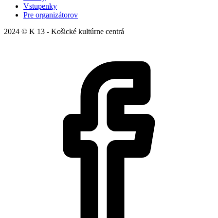
O nás
Na stiahnutie
Zriaďovacia listina
Zverejňovanie
Kontakty
Ochrana osobných údajov
Etický kódex
Cookies
Prevádzkový poriadok
Smernica o protispoločenskej činnosti
VOP pri online nákupe Ticketware
Kultúrne centrá
Podujatia
Články
Vstupenky
Pre organizátorov
2024 © K 13 - Košické kultúrne centrá