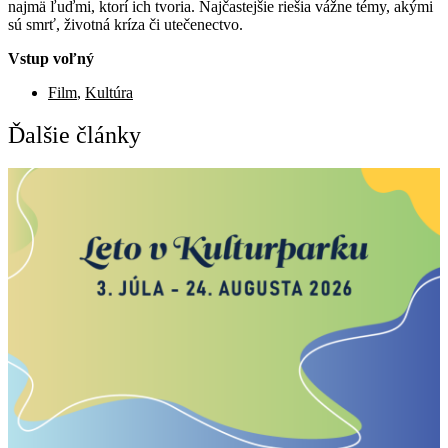
najmä ľuďmi, ktorí ich tvoria. Najčastejšie riešia vážne témy, akými
sú smrť, životná kríza či utečenectvo.
Vstup voľný
Film
,
Kultúra
Ďalšie články