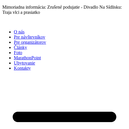
Preskočiť
Mimoriadna informácia: Zrušené podujatie - Divadlo Na Sídlisku:
na
Traja vlci a prasiatko
obsah
O nás
Pre návštevníkov
Pre organizátorov
Články
Foto
MarathonPoint
Ubytovanie
Kontakty