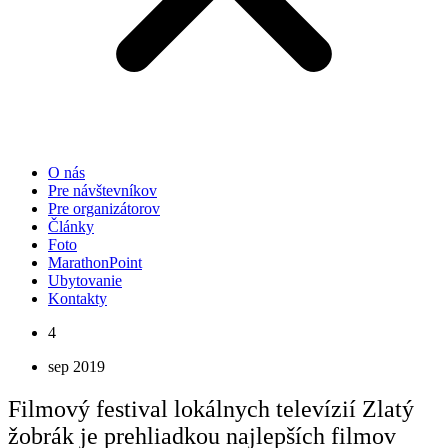
O nás
Pre návštevníkov
Pre organizátorov
Články
Foto
MarathonPoint
Ubytovanie
Kontakty
4
sep 2019
Filmový festival lokálnych televízií Zlatý
žobrák je prehliadkou najlepších filmov