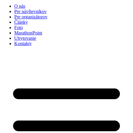
O nás
Pre návštevníkov
Pre organizátorov
Články
Foto
MarathonPoint
Ubytovanie
Kontakty