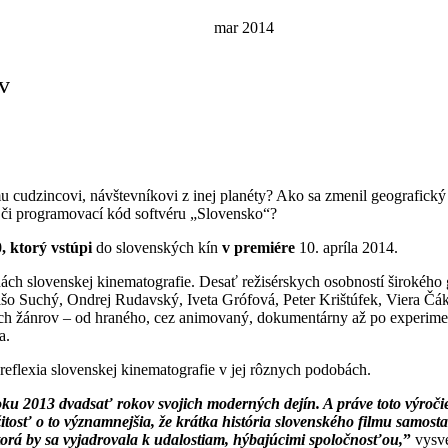
mar 2014
v
cudzincovi, návštevníkovi z inej planéty? Ako sa zmenil geografický 
 či programovací kód softvéru „Slovensko“?
0
, ktorý vstúpi
do slovenských kín
v premiére
10. apríla 2014.
inách slovenskej kinematografie. Desať režisérskych osobností širokéh
Mišo Suchý, Ondrej Rudavský, Iveta Grófová, Peter Krištúfek, Viera Čá
h žánrov – od hraného, cez animovaný, dokumentárny až po experimen
a.
eflexia slovenskej kinematografie v jej rôznych podobách.
oku 2013 dvadsať rokov svojich moderných dejín. A práve toto výročie
ležitosť o to významnejšia, že krátka história slovenského filmu samosta
orá by sa vyjadrovala k udalostiam, hýbajúcimi spoločnosťou,
”
vysve