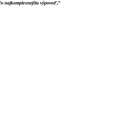
 čo najkomplexnejšiu výpoveď,
”