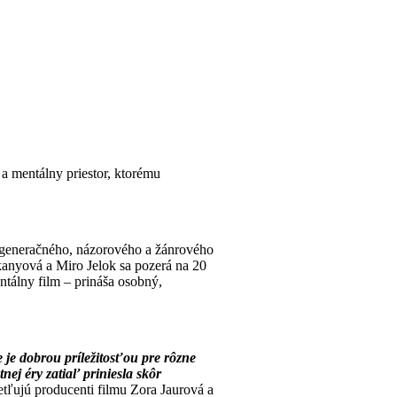
a mentálny priestor, ktorému
o generačného, názorového a žánrového
kanyová a Miro Jelok sa pozerá na 20
tálny film – prináša osobný,
 je dobrou príležitosťou pre rôzne
tnej éry zatiaľ priniesla skôr
tľujú producenti filmu Zora Jaurová a