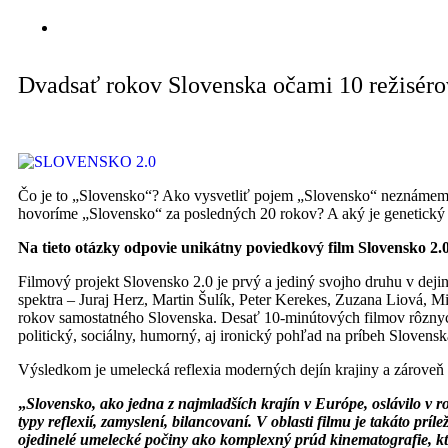
Dvadsať rokov Slovenska očami 10 režiséro
Čo je to „Slovensko“? Ako vysvetliť pojem „Slovensko“ neznámemu 
hovoríme „Slovensko“ za posledných 20 rokov? A aký je genetický
Na tieto otázky odpovie unikátny poviedkový film
Slovensko 2.
Filmový projekt Slovensko 2.0 je prvý a jediný svojho druhu v dej
spektra – Juraj Herz, Martin Šulík, Peter Kerekes, Zuzana Liová, 
rokov samostatného Slovenska. Desať 10-minútových filmov rôznyc
politický, sociálny, humorný, aj ironický pohľad na príbeh Slovensk
Výsledkom je umelecká reflexia moderných dejín krajiny a zároveň r
„
Slovensko, ako jedna z najmladších krajín v Európe, oslávilo v r
typy reflexií, zamyslení, bilancovaní. V oblasti filmu je takáto prí
ojedinelé umelecké počiny ako komplexný prúd kinematografie, kt