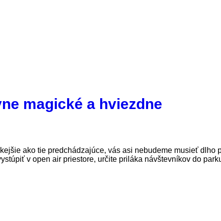
vne magické a hviezdne
ckejšie ako tie predchádzajúce, vás asi nebudeme musieť dlho 
vystúpiť v open air priestore, určite priláka návštevníkov do park