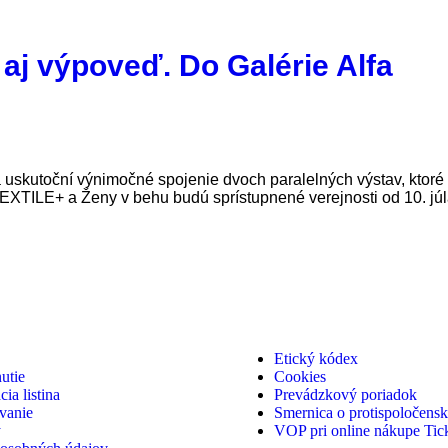
 aj výpoveď. Do Galérie Alfa
eta uskutoční výnimočné spojenie dvoch paralelných výstav, ktor
EXTILE+ a Ženy v behu budú sprístupnené verejnosti od 10. júla
Etický kódex
utie
Cookies
ia listina
Prevádzkový poriadok
vanie
Smernica o protispoločenske
y
VOP pri online nákupe Tic