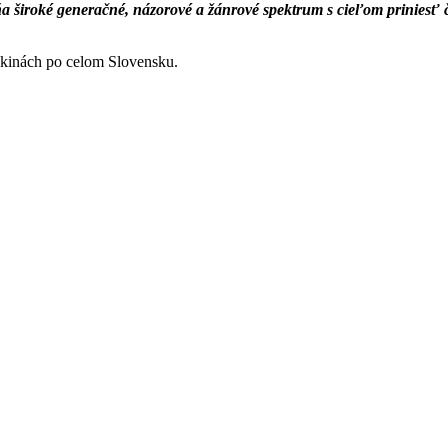
ŕňa široké generačné, názorové a žánrové spektrum s cieľom priniesť
 v kinách po celom Slovensku.