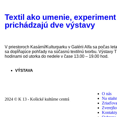
Textil ako umenie, experiment
prichádzajú dve výstavy
V priestoroch Kasární/Kulturparku v Galérii Alfa sa počas l
sa dopĺňajúce pohľady na súčasnú textilnú tvorbu. Výstavy T
hodinami od utorka do nedele v čase 13.00 – 19.00 hod.
VÝSTAVA
O nás
Na stiahn
2024 © K 13 - Košické kultúrne centrá
Zriaďovac
Zverejňo
Kontakt