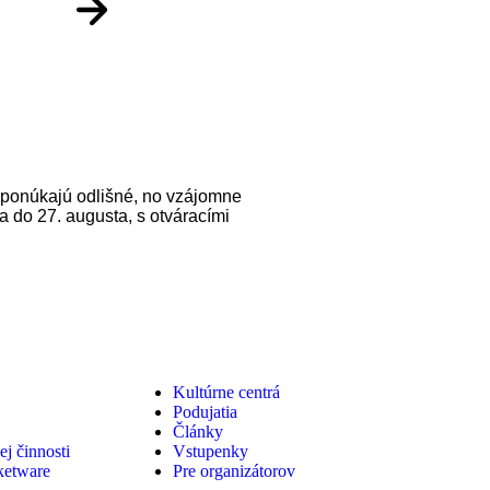
é ponúkajú odlišné, no vzájomne
 do 27. augusta, s otváracími
Kultúrne centrá
Podujatia
Články
j činnosti
Vstupenky
ketware
Pre organizátorov