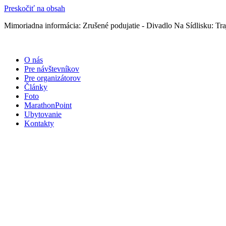
Preskočiť na obsah
Mimoriadna informácia: Zrušené podujatie - Divadlo Na Sídlisku: Traj
O nás
Pre návštevníkov
Pre organizátorov
Články
Foto
MarathonPoint
Ubytovanie
Kontakty