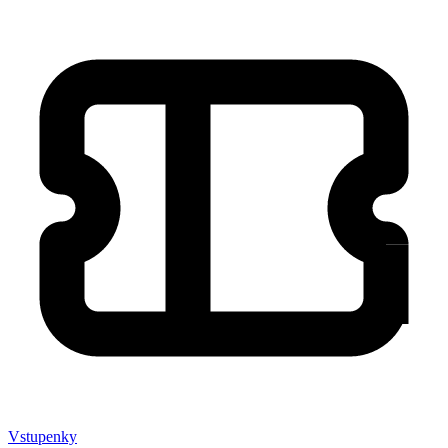
Marketing
Zdieľaním
svojich
záujmov a
správania
počas návštevy
našej stránky
zvyšujete šancu
na zobrazenie
kvalitnejšie
prispôsobeného
obsahu a
ponúk.
Vstupenky