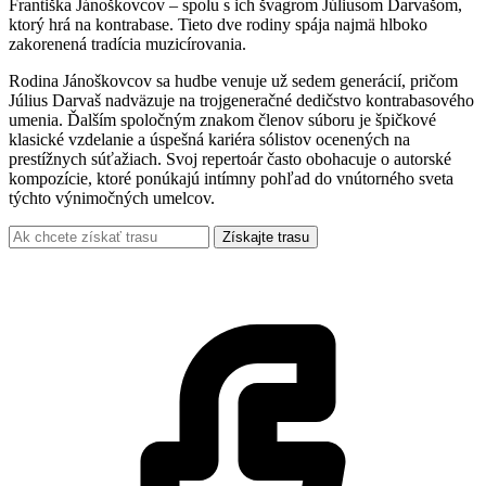
Františka Jánoškovcov – spolu s ich švagrom Júliusom Darvašom,
ktorý hrá na kontrabase. Tieto dve rodiny spája najmä hlboko
zakorenená tradícia muzicírovania.
Rodina Jánoškovcov sa hudbe venuje už sedem generácií, pričom
Július Darvaš nadväzuje na trojgeneračné dedičstvo kontrabasového
umenia. Ďalším spoločným znakom členov súboru je špičkové
klasické vzdelanie a úspešná kariéra sólistov ocenených na
prestížnych súťažiach. Svoj repertoár často obohacuje o autorské
kompozície, ktoré ponúkajú intímny pohľad do vnútorného sveta
týchto výnimočných umelcov.
Získajte trasu