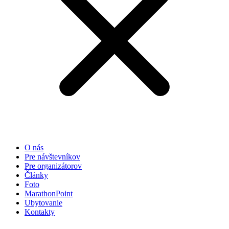
základe
spôsobu
používania
webovej
stránky.
Používateľská
spokojnosť
Aby naša
stránka počas
vašej návštevy
fungovala čo
najlepšie. Ak
tieto súbory
O nás
cookie
Pre návštevníkov
odmietnete,
Pre organizátorov
niektoré
Články
funkcie z
Foto
webovej
MarathonPoint
stránky zmiznú.
Ubytovanie
Kontakty