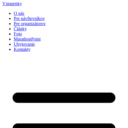
Vstupenky
O nás
Pre návštevníkov
Pre organizátorov
Články
Foto
MarathonPoint
Ubytovanie
Kontakty