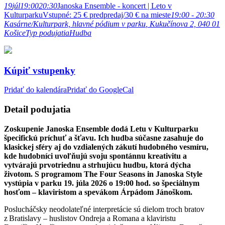
19
júl
19:00
20:30
Janoska Ensemble - koncert | Leto v
Kulturparku
Vstupné: 25 € predpredaj/30 € na mieste
19:00 - 20:30
Kasárne/Kulturpark, hlavné pódium v parku
, Kukučínova 2, 040 01
Košice
Typ podujatia
Hudba
Kúpiť vstupenky
Pridať do kalendára
Pridať do GoogleCal
Detail podujatia
Zoskupenie Janoska Ensemble dodá Letu v Kulturparku
špecifickú príchuť a šťavu. Ich hudba súčasne zasahuje do
klasickej sféry aj do vzdialených zákutí hudobného vesmíru,
kde hudobníci uvoľňujú svoju spontánnu kreativitu a
vytvárajú prvotriednu a strhujúcu hudbu, ktorá dýcha
životom. S programom The Four Seasons in Janoska Style
vystúpia v parku 19. júla 2026 o 19:00 hod. so špeciálnym
hosťom – klaviristom a spevákom Árpádom Jánoškom.
Poslucháčsky neodolateľné interpretácie sú dielom troch bratov
z Bratislavy – huslistov Ondreja a Romana a klaviristu