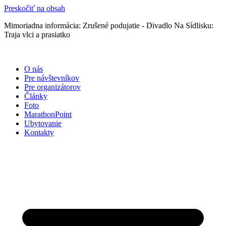
Preskočiť na obsah
Mimoriadna informácia: Zrušené podujatie - Divadlo Na Sídlisku:
Traja vlci a prasiatko
O nás
Pre návštevníkov
Pre organizátorov
Články
Foto
MarathonPoint
Ubytovanie
Kontakty